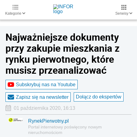
Kategorie
Serwisy
Najważniejsze dokumenty
przy zakupie mieszkania z
rynku pierwotnego, które
musisz przeanalizować
Subskrybuj nas na Youtube
Dołącz do ekspertów
Zapisz się na newsletter
01 października 2020, 16:13
RynekPierwotny.pl
Portal internetowy poświęcony nowym
nieruchomościom