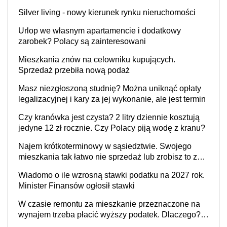
Silver living - nowy kierunek rynku nieruchomości
Urlop we własnym apartamencie i dodatkowy
zarobek? Polacy są zainteresowani
Mieszkania znów na celowniku kupujących.
Sprzedaż przebiła nową podaż
Masz niezgłoszoną studnię? Można uniknąć opłaty
legalizacyjnej i kary za jej wykonanie, ale jest termin
Czy kranówka jest czysta? 2 litry dziennie kosztują
jedyne 12 zł rocznie. Czy Polacy piją wodę z kranu?
Najem krótkoterminowy w sąsiedztwie. Swojego
mieszkania tak łatwo nie sprzedaż lub zrobisz to ze
stratą
Wiadomo o ile wzrosną stawki podatku na 2027 rok.
Minister Finansów ogłosił stawki
W czasie remontu za mieszkanie przeznaczone na
wynajem trzeba płacić wyższy podatek. Dlaczego?
Bo nikt nie realizuje w nim potrzeb mieszkaniowych