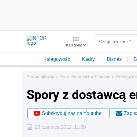
Kategorie
Księgowość
Kadry
Biznes
S
»
»
»
Strona główna
Nieruchomości
Finanse
Kredyty m
Spory z dostawcą e
Subskrybuj nas na Youtube
Zapisz
13 czerwca 2011, 11:29