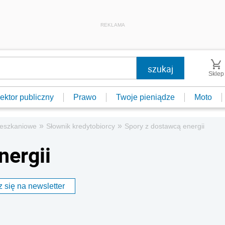
REKLAMA
Sklep
ektor publiczny
Prawo
Twoje pieniądze
Moto
»
»
ieszkaniowe
Słownik kredytobiorcy
Spory z dostawcą energii
nergii
 się na newsletter