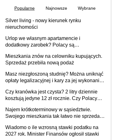
Popularne
Najnowsze
Wybrane
Silver living - nowy kierunek rynku
nieruchomości
Urlop we własnym apartamencie i
dodatkowy zarobek? Polacy są
zainteresowani
Mieszkania znów na celowniku kupujących.
Sprzedaż przebiła nową podaż
Masz niezgłoszoną studnię? Można uniknąć
opłaty legalizacyjnej i kary za jej wykonanie,
ale jest termin
Czy kranówka jest czysta? 2 litry dziennie
kosztują jedyne 12 zł rocznie. Czy Polacy
piją wodę z kranu?
Najem krótkoterminowy w sąsiedztwie.
Swojego mieszkania tak łatwo nie sprzedaż
lub zrobisz to ze stratą
Wiadomo o ile wzrosną stawki podatku na
2027 rok. Minister Finansów ogłosił stawki