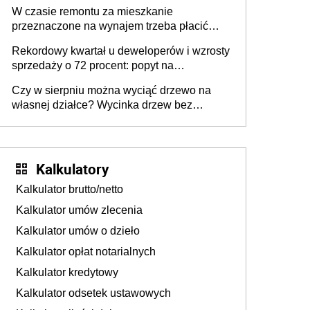
W czasie remontu za mieszkanie
przeznaczone na wynajem trzeba płacić
wyższy podatek. Dlaczego? Bo nikt nie
Rekordowy kwartał u deweloperów i wzrosty
realizuje w nim potrzeb mieszkaniowych
sprzedaży o 72 procent: popyt na
mieszkania wraca
Czy w sierpniu można wyciąć drzewo na
własnej działce? Wycinka drzew bez
pozwolenia
Kalkulatory
Kalkulator brutto/netto
Kalkulator umów zlecenia
Kalkulator umów o dzieło
Kalkulator opłat notarialnych
Kalkulator kredytowy
Kalkulator odsetek ustawowych