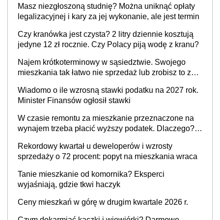
Masz niezgłoszoną studnię? Można uniknąć opłaty
legalizacyjnej i kary za jej wykonanie, ale jest termin
Czy kranówka jest czysta? 2 litry dziennie kosztują
jedyne 12 zł rocznie. Czy Polacy piją wodę z kranu?
Najem krótkoterminowy w sąsiedztwie. Swojego
mieszkania tak łatwo nie sprzedaż lub zrobisz to ze
stratą
Wiadomo o ile wzrosną stawki podatku na 2027 rok.
Minister Finansów ogłosił stawki
W czasie remontu za mieszkanie przeznaczone na
wynajem trzeba płacić wyższy podatek. Dlaczego?
Bo nikt nie realizuje w nim potrzeb mieszkaniowych
Rekordowy kwartał u deweloperów i wzrosty
sprzedaży o 72 procent: popyt na mieszkania wraca
Tanie mieszkanie od komornika? Eksperci
wyjaśniają, gdzie tkwi haczyk
Ceny mieszkań w górę w drugim kwartale 2026 r.
Czym dokarmiać kaczki i wiewiórki? Darmowe