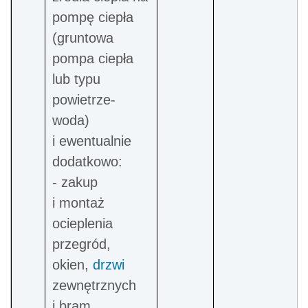
pompę ciepła
(gruntowa
pompa ciepła
lub typu
powietrze-
woda)
i ewentualnie
dodatkowo:
- zakup
i montaż
ocieplenia
przegród,
okien,
drzwi
zewnętrznych
i bram