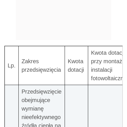
Kwota dotacji
Zakres
Kwota
przy montażu
Lp.
przedsięwzięcia
dotacji
instalacji
fotowoltaiczne
Przedsięwzięcie
obejmujące
wymianę
nieefektywnego
źródła ciepła na