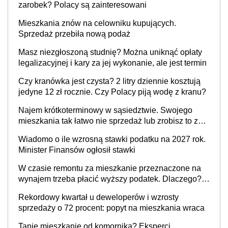
zarobek? Polacy są zainteresowani
Mieszkania znów na celowniku kupujących.
Sprzedaż przebiła nową podaż
Masz niezgłoszoną studnię? Można uniknąć opłaty
legalizacyjnej i kary za jej wykonanie, ale jest termin
Czy kranówka jest czysta? 2 litry dziennie kosztują
jedyne 12 zł rocznie. Czy Polacy piją wodę z kranu?
Najem krótkoterminowy w sąsiedztwie. Swojego
mieszkania tak łatwo nie sprzedaż lub zrobisz to ze
stratą
Wiadomo o ile wzrosną stawki podatku na 2027 rok.
Minister Finansów ogłosił stawki
W czasie remontu za mieszkanie przeznaczone na
wynajem trzeba płacić wyższy podatek. Dlaczego?
Bo nikt nie realizuje w nim potrzeb mieszkaniowych
Rekordowy kwartał u deweloperów i wzrosty
sprzedaży o 72 procent: popyt na mieszkania wraca
Tanie mieszkanie od komornika? Eksperci