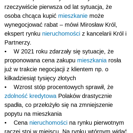
rzeczywiście pierwsza od lat sytuacja, że
osoba chcąca kupić
mieszkanie
może
wynegocjować rabat – mówi Mirosław Król,
ekspert rynku
nieruchomości
z kancelarii Król i
Partnerzy.
• W 2021 roku zdarzały się sytuacje, że
proponowana cena zakupu
mieszkania
rosła
już w trakcie negocjacji z klientem np. o
kilkadziesiąt tysięcy złotych
• Wzrost stóp procentowych sprawił, że
zdolność kredytowa
Polaków drastycznie
spadła, co przełożyło się na zmniejszenie
popytu na mieszkania
• Cena
nieruchomości
na rynku pierwotnym
raczej stoi w miejscu. Na rynku wtórnym widać