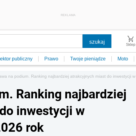
REKLAMA
Sklep
ektor publiczny
Prawo
Twoje pieniądze
Moto
wa na podium. Ranking najbardziej atrakcyjnych miast do inwestycji 
. Ranking najbardziej
do inwestycji w
2026 rok