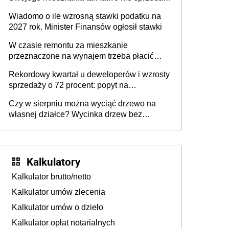
lub zrobisz to ze stratą
Wiadomo o ile wzrosną stawki podatku na
2027 rok. Minister Finansów ogłosił stawki
W czasie remontu za mieszkanie
przeznaczone na wynajem trzeba płacić
wyższy podatek. Dlaczego? Bo nikt nie
Rekordowy kwartał u deweloperów i wzrosty
realizuje w nim potrzeb mieszkaniowych
sprzedaży o 72 procent: popyt na
mieszkania wraca
Czy w sierpniu można wyciąć drzewo na
własnej działce? Wycinka drzew bez
pozwolenia
Kalkulatory
Kalkulator brutto/netto
Kalkulator umów zlecenia
Kalkulator umów o dzieło
Kalkulator opłat notarialnych