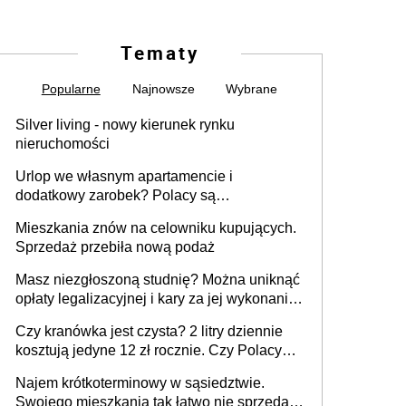
Tematy
Popularne
Najnowsze
Wybrane
Silver living - nowy kierunek rynku
nieruchomości
Urlop we własnym apartamencie i
dodatkowy zarobek? Polacy są
zainteresowani
Mieszkania znów na celowniku kupujących.
Sprzedaż przebiła nową podaż
Masz niezgłoszoną studnię? Można uniknąć
opłaty legalizacyjnej i kary za jej wykonanie,
ale jest termin
Czy kranówka jest czysta? 2 litry dziennie
kosztują jedyne 12 zł rocznie. Czy Polacy
piją wodę z kranu?
Najem krótkoterminowy w sąsiedztwie.
Swojego mieszkania tak łatwo nie sprzedaż