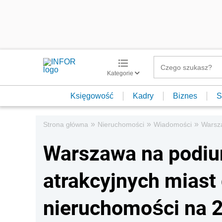
Kategorie
Księgowość
Kadry
Biznes
S
»
»
»
Strona główna
Nieruchomości
Wiadomości
Warsza
Warszawa na podium
atrakcyjnych miast 
nieruchomości na 