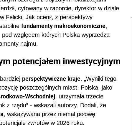
erdził, cytowany w raporcie, dyrektor w dziale
Felicki. Jak ocenił, z perspektywy
fundamenty makroekonomiczne
stabilne
,
, pod względem których Polska wyprzedza
ndamenty najmu.
zym potencjałem inwestycyjnym
perspektywiczne kraje
jbardziej
. „Wyniki tego
pozycję poszczególnych miast. Polska, jako
Środkowo-Wschodniej
, utrzymała trzecie
k z rzędu” - wskazali autorzy. Dodali, że
ia
, wskazywana przez niemal połowę
potencjale zwrotów w 2026 roku.