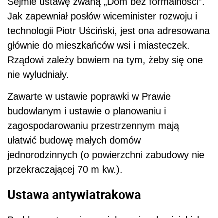
Sejmie ustawę zwaną
„Dom bez formalności”.
Jak zapewniał posłów
wiceminister rozwoju i
technologii Piotr Uściński,
jest ona adresowana
głównie
do
mieszkańc
ów
wsi i miasteczek.
R
ządowi zależy bowiem na tym, że
by
się one
nie wyludniały.
Zawarte w ustawie poprawki
w Prawie
budowlanym i ustawie o planowaniu i
zagospodarowaniu przestrzennym mają
ułatwić budowę małych domów
jednorodzinnych (o powierzchni zabudowy nie
przekraczającej 70 m kw.).
Ustawa antywiatrakowa