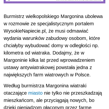
Burmistrz
wielkopolskiego Margonina ubolewa
w rozmowie z
e
specjalistycznym
portalem
WysokieNapiecie.pl, że musi odmawiać
wydania warunków zabudowy osobom, które
chciałyby wybudować domy w odległości np.
kilometra od wiatraka. Dodajmy, że w
Margoninie kilka lat przed wprowadzeniem
ustawy antywiatrakowej powstała jedna z
największych farm wiatrowych w Polsce.
Według b
urmistrz
a
Margonina
w
iatraki
otaczające
miasto
nie tylko nie przeszkadzają
mieszkańcom, ale przyciągają nowych
, bo
d
zięki pieniądzom płaconym przez farmę