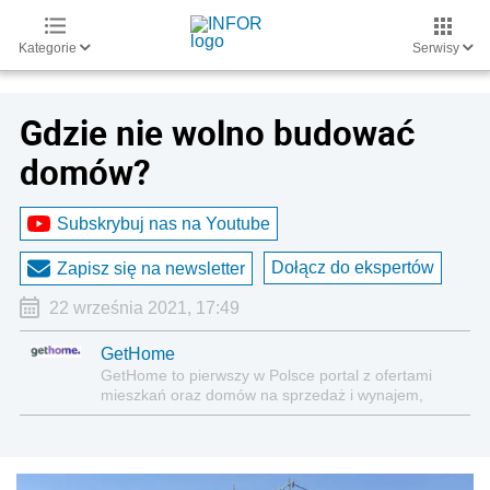
Kategorie
Serwisy
Gdzie nie wolno budować
domów?
Subskrybuj nas na Youtube
Dołącz do ekspertów
Zapisz się na newsletter
22 września 2021, 17:49
GetHome
GetHome to pierwszy w Polsce portal z ofertami
mieszkań oraz domów na sprzedaż i wynajem,
który zapewnia maksymalną przejrzystość dla
użytkownika – z dokładną lokalizacją, bez
powtarzających się ofert i reklam!