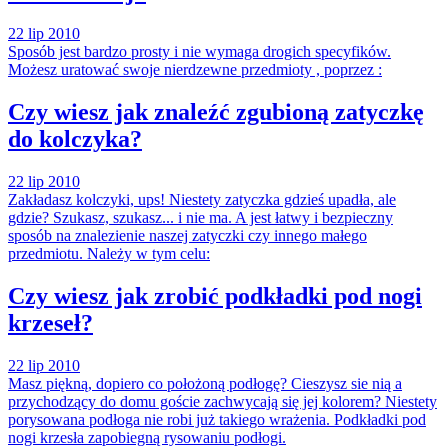
22 lip 2010
Sposób jest bardzo prosty i nie wymaga drogich specyfików.
Możesz uratować swoje nierdzewne przedmioty , poprzez :
Czy wiesz jak znaleźć zgubioną zatyczkę
do kolczyka?
22 lip 2010
Zakładasz kolczyki, ups! Niestety zatyczka gdzieś upadła, ale
gdzie? Szukasz, szukasz... i nie ma. A jest łatwy i bezpieczny
sposób na znalezienie naszej zatyczki czy innego małego
przedmiotu. Należy w tym celu:
Czy wiesz jak zrobić podkładki pod nogi
krzeseł?
22 lip 2010
Masz piękną, dopiero co położoną podłogę? Cieszysz sie nią a
przychodzący do domu goście zachwycają się jej kolorem? Niestety
porysowana podłoga nie robi już takiego wrażenia. Podkładki pod
nogi krzesła zapobiegną rysowaniu podłogi.