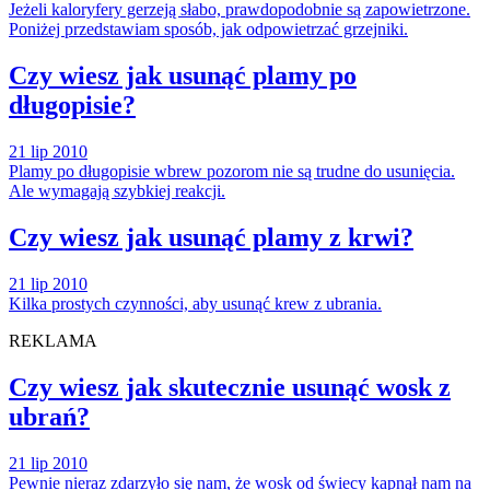
Jeżeli kaloryfery gerzeją słabo, prawdopodobnie są zapowietrzone.
Poniżej przedstawiam sposób, jak odpowietrzać grzejniki.
Czy wiesz jak usunąć plamy po
długopisie?
21 lip 2010
Plamy po długopisie wbrew pozorom nie są trudne do usunięcia.
Ale wymagają szybkiej reakcji.
Czy wiesz jak usunąć plamy z krwi?
21 lip 2010
Kilka prostych czynności, aby usunąć krew z ubrania.
REKLAMA
Czy wiesz jak skutecznie usunąć wosk z
ubrań?
21 lip 2010
Pewnie nieraz zdarzyło się nam, że wosk od świecy kapnął nam na