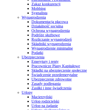
Zakaz konkurencji
Mobbing
Sygnalista
Wynagrodzenia
Dokumentacja płacowa
Działalność socjalna
Ochrona wynagrodzenia
Podróże służbowe
Rozliczanie wynagrodzeń
Składniki wynagrodzenia
Wynagrodzenie minimalne
Podatki
Ubezpieczenia
Emerytury i renty
Pracownicze Plany Kapitałowe
Składki na ubezpieczenie społeczne
Świadczenie przedemerytalne
Ubezpieczenie zdrowotne
Zasady podlegania
Zasiłki i inne świadczenia
Urlopy
Macierzyński
Urlop rodzicielski
Urlop na żądanie