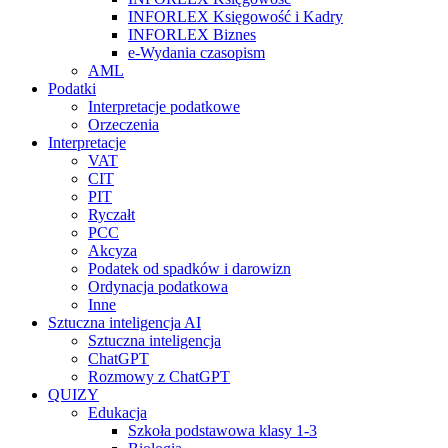
INFORLEX Księgowość i Kadry
INFORLEX Biznes
e-Wydania czasopism
AML
Podatki
Interpretacje podatkowe
Orzeczenia
Interpretacje
VAT
CIT
PIT
Ryczałt
PCC
Akcyza
Podatek od spadków i darowizn
Ordynacja podatkowa
Inne
Sztuczna inteligencja AI
Sztuczna inteligencja
ChatGPT
Rozmowy z ChatGPT
QUIZY
Edukacja
Szkoła podstawowa klasy 1-3