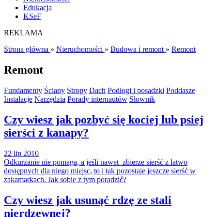
Edukacja
KSeF
REKLAMA
Strona główna
»
Nieruchomości
»
Budowa i remont
»
Remont
Remont
Fundamenty
Ściany
Stropy
Dach
Podłogi i posadzki
Poddasze
Instalacje
Narzędzia
Porady internautów
Słownik
Czy wiesz jak pozbyć się kociej lub psiej
sierści z kanapy?
22 lip 2010
Odkurzanie nie pomaga, a jeśli nawet zbierze sierść z łatwo
dostępnych dla niego miejsc, to i tak pozostaje jeszcze sierść w
zakamarkach. Jak sobie z tym poradzić?
Czy wiesz jak usunąć rdzę ze stali
nierdzewnej?