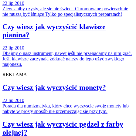
22 lip 2010
Zlew - niby czysty, ale sie nie świeci. Chromowane powierzchnie
nie muszą być lśniące Tylko po specjalistycznych preparatach!
Czy wiesz jak wyczyścić klawisze
pianina?
22 lip 2010
Dbajmy o nasz instrument, nawet jeśli nie przepadamy na nim grać.
Jeśli klawisze zaczynają żółknąć należy do tego użyć zwykłego
majonezu.
REKLAMA
Czy wiesz jak wyczyścić monety?
22 lip 2010
Porada dla numizmatyka, który chce wyczyscic swoje monety lub
nabyte w prosty sposób nie przemeczając sie przy tym.
Czy wiesz jak wyczyścic pędzel z farby
olejnej?