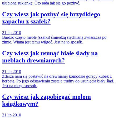
ulubioną sukienkę. Oto rada jak się go pozbyć.
Czy wiesz jak pozbyć się brzydkiego
zapachu z szafek?
21 lip 2010
Bardzo często meble (szafki) śmierdzą stęchlizną zwłaszcza po
zimie. Winna jest temu wilgoć. Jest na to sposób.
Czy wiesz jak usunąć białe ślady na
meblach drewnianych?
21 lip 2010
Zdarza nam się postawić na drewnianej komodzie gorący kubek z
herbatą. Po jego odstawieniu zostaje trudny do usunięcia biały ślad.
Jest na niego sposób.
Czy wiesz jak zapobiegać molom
książkowym?
21 lip 2010