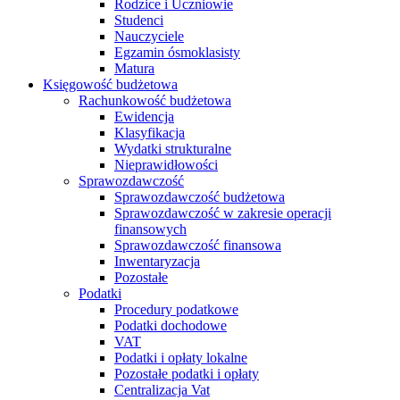
Rodzice i Uczniowie
Studenci
Nauczyciele
Egzamin ósmoklasisty
Matura
Księgowość budżetowa
Rachunkowość budżetowa
Ewidencja
Klasyfikacja
Wydatki strukturalne
Nieprawidłowości
Sprawozdawczość
Sprawozdawczość budżetowa
Sprawozdawczość w zakresie operacji
finansowych
Sprawozdawczość finansowa
Inwentaryzacja
Pozostałe
Podatki
Procedury podatkowe
Podatki dochodowe
VAT
Podatki i opłaty lokalne
Pozostałe podatki i opłaty
Centralizacja Vat