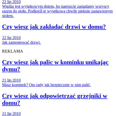
22 lip 2010
Wigilia jest wyjątkowym dniem, bo nareszcie zasiadamy wszyscy
razem do stołu. Podkreśl tę wyjątkową chwilę pieknie zastawionym
stołem.
Czy wiesz jak zakładać drzwi w domu?
22 lip 2010
Jak zamontować drzwi.
REKLAMA
Czy wiesz jak palic w kominku unikając
dymu?
21 lip 2010
Masz kominek? Oto rady jak bezpiecznie w nim palić.
Czy wiesz jak odpowietrzać grzejniki w
domu?
21 lip 2010