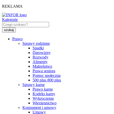
REKLAMA
Kategorie
Prawo
Sprawy rodzinne
Spadki
Darowizny
Rozwody
Alimenty
Małżeństwo
Prawa seniora
Pomoc społeczna
500 plus 800 plus
Sprawy karne
Prawo karne
Kodeks karny
Wykroczenia
Więziennictwo
Konsument i umowy
Umowy