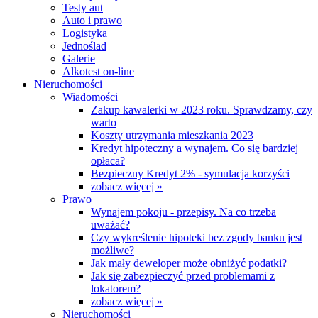
Testy aut
Auto i prawo
Logistyka
Jednoślad
Galerie
Alkotest on-line
Nieruchomości
Wiadomości
Zakup kawalerki w 2023 roku. Sprawdzamy, czy
warto
Koszty utrzymania mieszkania 2023
Kredyt hipoteczny a wynajem. Co się bardziej
opłaca?
Bezpieczny Kredyt 2% - symulacja korzyści
zobacz więcej »
Prawo
Wynajem pokoju - przepisy. Na co trzeba
uważać?
Czy wykreślenie hipoteki bez zgody banku jest
możliwe?
Jak mały deweloper może obniżyć podatki?
Jak się zabezpieczyć przed problemami z
lokatorem?
zobacz więcej »
Nieruchomości