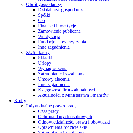
Obrót gospodarczy
Działalność gospodarcza
Spółki
Cło
Finanse i inwestycje
Zamówienia publiczne
Windykacja
Fundacje, stowarzyszenia
Inne zagadnienia
ZUS i kadry
Składki
Urlopy
Wynagrodzenia
Zatrudnianie i zwalnianie
Umowy zlecenia
Inne zagadnienia
Księgowość firm - aktualności
Aktualności z Ministerstwa Finansów
Kadry
Indywidualne prawo pracy
Czas pracy
Ochrona danych osobowych
Odpowiedzialność, prawa i obowiązki
Uprawnienia rodzicielskie
Zatrudnianie i zwalnianie