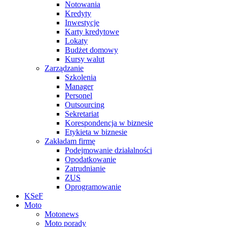
Notowania
Kredyty
Inwestycje
Karty kredytowe
Lokaty
Budżet domowy
Kursy walut
Zarządzanie
Szkolenia
Manager
Personel
Outsourcing
Sekretariat
Korespondencja w biznesie
Etykieta w biznesie
Zakładam firmę
Podejmowanie działalności
Opodatkowanie
Zatrudnianie
ZUS
Oprogramowanie
KSeF
Moto
Motonews
Moto porady