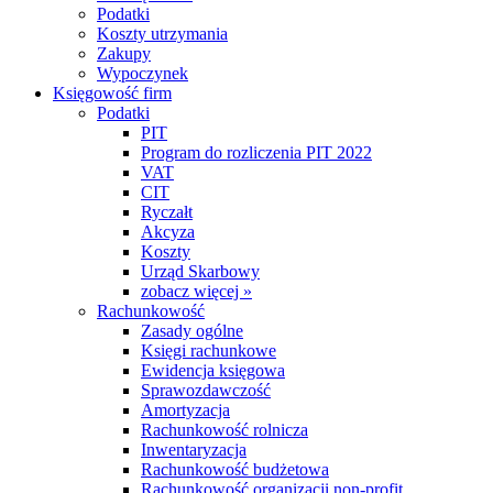
Podatki
Koszty utrzymania
Zakupy
Wypoczynek
Księgowość firm
Podatki
PIT
Program do rozliczenia PIT 2022
VAT
CIT
Ryczałt
Akcyza
Koszty
Urząd Skarbowy
zobacz więcej »
Rachunkowość
Zasady ogólne
Księgi rachunkowe
Ewidencja księgowa
Sprawozdawczość
Amortyzacja
Rachunkowość rolnicza
Inwentaryzacja
Rachunkowość budżetowa
Rachunkowość organizacji non-profit