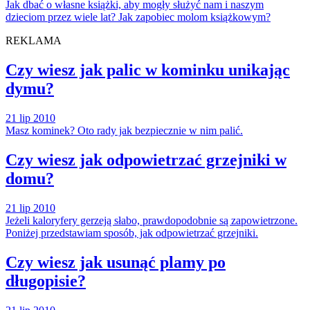
Jak dbać o własne książki, aby mogły służyć nam i naszym
dzieciom przez wiele lat? Jak zapobiec molom książkowym?
REKLAMA
Czy wiesz jak palic w kominku unikając
dymu?
21 lip 2010
Masz kominek? Oto rady jak bezpiecznie w nim palić.
Czy wiesz jak odpowietrzać grzejniki w
domu?
21 lip 2010
Jeżeli kaloryfery gerzeją słabo, prawdopodobnie są zapowietrzone.
Poniżej przedstawiam sposób, jak odpowietrzać grzejniki.
Czy wiesz jak usunąć plamy po
długopisie?