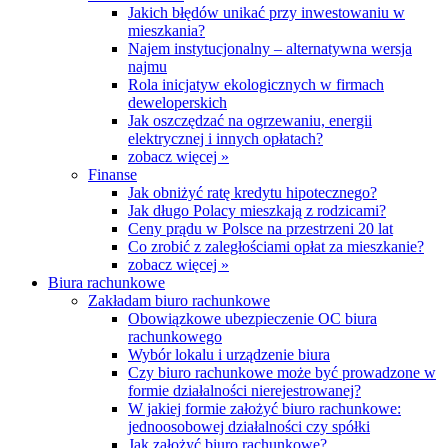
Jakich błędów unikać przy inwestowaniu w
mieszkania?
Najem instytucjonalny – alternatywna wersja
najmu
Rola inicjatyw ekologicznych w firmach
deweloperskich
Jak oszczędzać na ogrzewaniu, energii
elektrycznej i innych opłatach?
zobacz więcej »
Finanse
Jak obniżyć ratę kredytu hipotecznego?
Jak długo Polacy mieszkają z rodzicami?
Ceny prądu w Polsce na przestrzeni 20 lat
Co zrobić z zaległościami opłat za mieszkanie?
zobacz więcej »
Biura rachunkowe
Zakładam biuro rachunkowe
Obowiązkowe ubezpieczenie OC biura
rachunkowego
Wybór lokalu i urządzenie biura
Czy biuro rachunkowe może być prowadzone w
formie działalności nierejestrowanej?
W jakiej formie założyć biuro rachunkowe:
jednoosobowej działalności czy spółki
Jak założyć biuro rachunkowe?