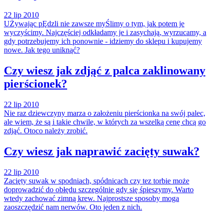
22 lip 2010
UŻywając pĘdzli nie zawsze myŚlimy o tym, jak potem je
wyczyścimy. Najczęściej odkładamy je i zasychają, wyrzucamy, a
gdy potrzebujemy ich ponownie - idziemy do sklepu i kupujemy
nowe. Jak tego uniknąć?
Czy wiesz jak zdjąć z palca zaklinowany
pierścionek?
22 lip 2010
Nie raz dziewczyny marza o założeniu pierścionka na swój palec,
ale wiem, że są i takie chwile, w których za wszelką cenę chcą go
zdjąć. Otoco należy zrobić.
Czy wiesz jak naprawić zacięty suwak?
22 lip 2010
Zacięty suwak w spodniach, spódnicach czy tez torbie może
doprowadzić do obłędu szczególnie gdy się śpieszymy. Warto
wtedy zachować zimną krew. Najprostsze sposoby moga
zaoszczędzić nam nerwów. Oto jeden z nich.