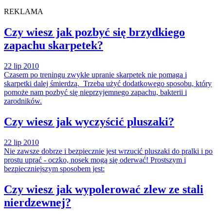
REKLAMA
Czy wiesz jak pozbyć się brzydkiego
zapachu skarpetek?
22 lip 2010
Czasem po treningu zwykłe upranie skarpetek nie pomaga i
skarpetki dalej śmierdzą. Trzeba użyć dodatkowego sposobu, który
pomoże nam pozbyć się nieprzyjemnego zapachu, bakterii i
zarodników.
Czy wiesz jak wyczyścić pluszaki?
22 lip 2010
Nie zawsze dobrze i bezpiecznie jest wrzucić pluszaki do pralki i po
prostu uprać - oczko, nosek mogą się oderwać! Prostszym i
bezpieczniejszym sposobem jest:
Czy wiesz jak wypolerować zlew ze stali
nierdzewnej?