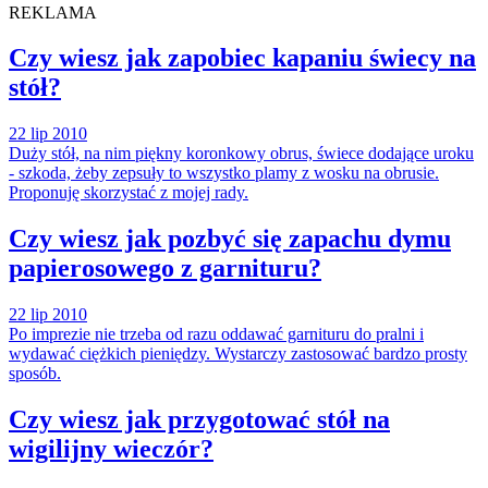
REKLAMA
Czy wiesz jak zapobiec kapaniu świecy na
stół?
22 lip 2010
Duży stół, na nim piękny koronkowy obrus, świece dodające uroku
- szkoda, żeby zepsuły to wszystko plamy z wosku na obrusie.
Proponuję skorzystać z mojej rady.
Czy wiesz jak pozbyć się zapachu dymu
papierosowego z garnituru?
22 lip 2010
Po imprezie nie trzeba od razu oddawać garnituru do pralni i
wydawać ciężkich pieniędzy. Wystarczy zastosować bardzo prosty
sposób.
Czy wiesz jak przygotować stół na
wigilijny wieczór?