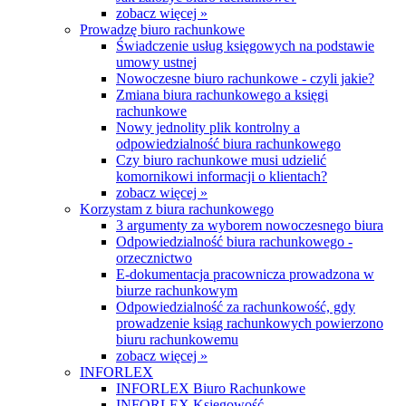
zobacz więcej »
Prowadzę biuro rachunkowe
Świadczenie usług księgowych na podstawie
umowy ustnej
Nowoczesne biuro rachunkowe - czyli jakie?
Zmiana biura rachunkowego a księgi
rachunkowe
Nowy jednolity plik kontrolny a
odpowiedzialność biura rachunkowego
Czy biuro rachunkowe musi udzielić
komornikowi informacji o klientach?
zobacz więcej »
Korzystam z biura rachunkowego
3 argumenty za wyborem nowoczesnego biura
Odpowiedzialność biura rachunkowego -
orzecznictwo
E-dokumentacja pracownicza prowadzona w
biurze rachunkowym
Odpowiedzialność za rachunkowość, gdy
prowadzenie ksiąg rachunkowych powierzono
biuru rachunkowemu
zobacz więcej »
INFORLEX
INFORLEX Biuro Rachunkowe
INFORLEX Księgowość