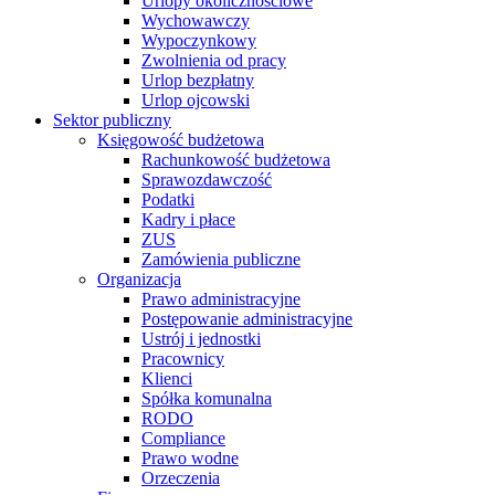
Urlopy okolicznościowe
Wychowawczy
Wypoczynkowy
Zwolnienia od pracy
Urlop bezpłatny
Urlop ojcowski
Sektor publiczny
Księgowość budżetowa
Rachunkowość budżetowa
Sprawozdawczość
Podatki
Kadry i płace
ZUS
Zamówienia publiczne
Organizacja
Prawo administracyjne
Postępowanie administracyjne
Ustrój i jednostki
Pracownicy
Klienci
Spółka komunalna
RODO
Compliance
Prawo wodne
Orzeczenia