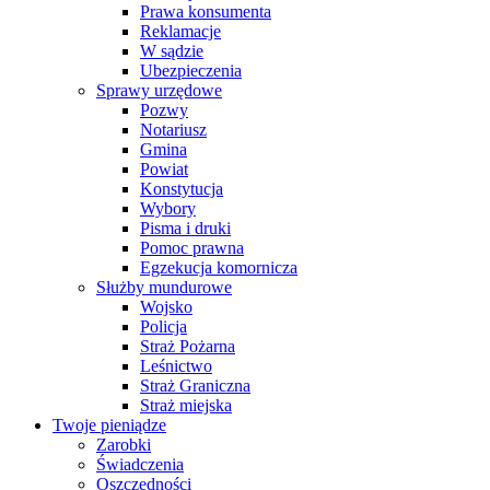
Prawa konsumenta
Reklamacje
W sądzie
Ubezpieczenia
Sprawy urzędowe
Pozwy
Notariusz
Gmina
Powiat
Konstytucja
Wybory
Pisma i druki
Pomoc prawna
Egzekucja komornicza
Służby mundurowe
Wojsko
Policja
Straż Pożarna
Leśnictwo
Straż Graniczna
Straż miejska
Twoje pieniądze
Zarobki
Świadczenia
Oszczędności