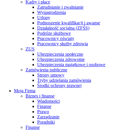
Kadry i płace
Zatrudnianie i zwalnianie
Wynagrodzenia
Urlopy
Podnoszenie kwalifikacji i awanse
Działalność socjalna (ZFŚS)
Podróże służbowe
Pracownicy oświaty
Pracownicy służby zdrowia
ZUS
Ubezpieczenia społeczne
Ubezpieczenia zdrowotne
Ubezpieczenia majątkowe i osobowe
Zamówienia publiczne
Strony umowy
Tryby udzielania zamówienia
Środki ochrony prawnej
Moja Firma
Biznes i finanse
Wiadomości
Finanse
Prawo
Zarządzanie
Poradniki
Finanse