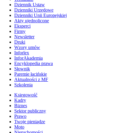
Dziennik Ustaw
Dzienniki Urzędowe
Dzienniki Unii Europejskiej
Akty ujednolicone
Eksperci
Firmy
Newsletter
Druki
Wzory umów
Inforlex
InforAkademia
Encyklopedia prawa
Słownik
Paremie łacińskie
Aktualności z MF
Szkolenia
Księgowość
Kadry
Biznes
Sektor publiczny
Prawo
Twoje pieniądze
Moto
Nieruchomości