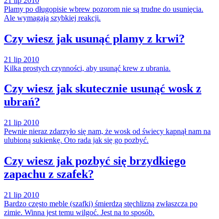
21 lip 2010
Plamy po długopisie wbrew pozorom nie są trudne do usunięcia.
Ale wymagają szybkiej reakcji.
Czy wiesz jak usunąć plamy z krwi?
21 lip 2010
Kilka prostych czynności, aby usunąć krew z ubrania.
Czy wiesz jak skutecznie usunąć wosk z
ubrań?
21 lip 2010
Pewnie nieraz zdarzyło się nam, że wosk od świecy kapnął nam na
ulubioną sukienkę. Oto rada jak się go pozbyć.
Czy wiesz jak pozbyć się brzydkiego
zapachu z szafek?
21 lip 2010
Bardzo często meble (szafki) śmierdzą stęchlizną zwłaszcza po
zimie. Winna jest temu wilgoć. Jest na to sposób.