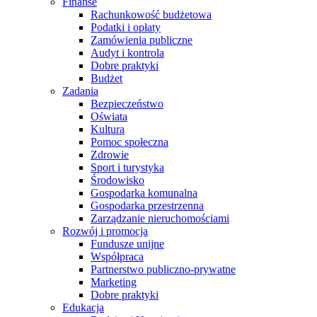
Finanse
Rachunkowość budżetowa
Podatki i opłaty
Zamówienia publiczne
Audyt i kontrola
Dobre praktyki
Budżet
Zadania
Bezpieczeństwo
Oświata
Kultura
Pomoc społeczna
Zdrowie
Sport i turystyka
Środowisko
Gospodarka komunalna
Gospodarka przestrzenna
Zarządzanie nieruchomościami
Rozwój i promocja
Fundusze unijne
Współpraca
Partnerstwo publiczno-prywatne
Marketing
Dobre praktyki
Edukacja