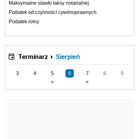
Maksymalne stawki taksy notarialnej
Podatek od czynności cywilnoprawnych
Podatek rolny
Terminarz
Sierpień
3
4
5
6
7
8
9