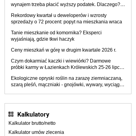
wynajem trzeba płacić wyższy podatek. Dlaczego?
Bo nikt nie realizuje w nim potrzeb mieszkaniowych
Rekordowy kwartał u deweloperów i wzrosty
sprzedaży o 72 procent: popyt na mieszkania wraca
Tanie mieszkanie od komornika? Eksperci
wyjaśniają, gdzie tkwi haczyk
Ceny mieszkań w górę w drugim kwartale 2026 r.
Czym dokarmiać kaczki i wiewiórki? Darmowe
próbki karmy w Łazienkach Królewskich 25-26 lipca
2026 r. [Akcja edukacyjna]
Ekologiczne opryski roślin na zarazę ziemniaczaną,
szarą pleśń, mączniaki - gnojówki, wywary, wyciągi.
Jak rozpoznać i zwalczać choroby grzybowe roślin?
Kalkulatory
Kalkulator brutto/netto
Kalkulator umów zlecenia