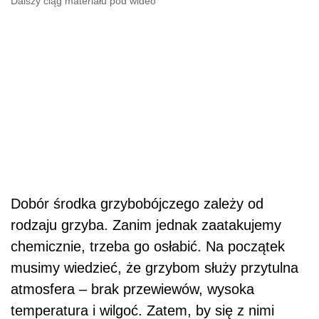
Dobór środka grzybobójczego zależy od
rodzaju grzyba. Zanim jednak zaatakujemy
chemicznie, trzeba go osłabić. Na początek
musimy wiedzieć, że grzybom służy przytulna
atmosfera – brak przewiewów, wysoka
temperatura i wilgoć. Zatem, by się z nimi
uporać, należy pogorszyć ich życiowe warunki
poprzez poprawę wentylacji oraz
zminimalizowanie wilgoci (np.: pochłaniaczem).
W ten sposób grzyb przechodzi w stan
spoczynku, nie rozrasta się i łatwiej go
zlikwidować za pomocą odpowiednio
dobranych preparatów.