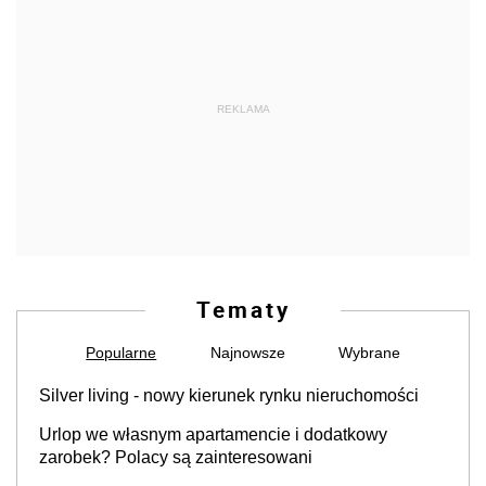
Tematy
Popularne
Najnowsze
Wybrane
Silver living - nowy kierunek rynku nieruchomości
Urlop we własnym apartamencie i dodatkowy
zarobek? Polacy są zainteresowani
Mieszkania znów na celowniku kupujących.
Sprzedaż przebiła nową podaż
Masz niezgłoszoną studnię? Można uniknąć opłaty
legalizacyjnej i kary za jej wykonanie, ale jest termin
Czy kranówka jest czysta? 2 litry dziennie kosztują
jedyne 12 zł rocznie. Czy Polacy piją wodę z kranu?
Najem krótkoterminowy w sąsiedztwie. Swojego
mieszkania tak łatwo nie sprzedaż lub zrobisz to ze
stratą
Wiadomo o ile wzrosną stawki podatku na 2027 rok.
Minister Finansów ogłosił stawki