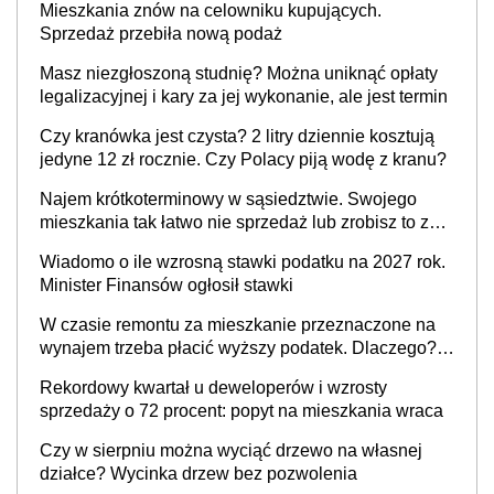
W czasie remontu za mieszkanie przeznaczone na
wynajem trzeba płacić wyższy podatek. Dlaczego?
Bo nikt nie realizuje w nim potrzeb mieszkaniowych
Rekordowy kwartał u deweloperów i wzrosty
sprzedaży o 72 procent: popyt na mieszkania wraca
Czy w sierpniu można wyciąć drzewo na własnej
działce? Wycinka drzew bez pozwolenia
Kalkulatory
Kalkulator brutto/netto
Kalkulator umów zlecenia
Kalkulator umów o dzieło
Kalkulator opłat notarialnych
Kalkulator kredytowy
Kalkulator odsetek ustawowych