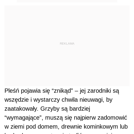
Pleśń pojawia się “znikąd” – jej zarodniki są
wszędzie i wystarczy chwila nieuwagi, by
zaatakowały. Grzyby są bardziej
“wymagające”, muszą się najpierw zadomowić
w ziemi pod domem, drewnie kominkowym lub
budowlanym, następnie trafić na sprzyjające
warunki, a dopiero potem błyskawicznie
atakaują – powodują nieprzyjemny zapach,
odpadanie tynku, tapet, etc.
Nie tylko estetyka
Zagrzybiona ściana nie jest szczególną ozdobą
domu, ale czy konsekwencje obecności grzyba
ograniczają się tylko do przykrych doznań