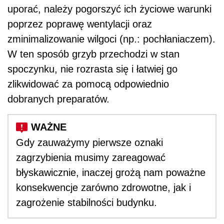
Gdy zauważymy pierwsze oznaki
zagrzybienia musimy zareagować
błyskawicznie, inaczej grożą nam poważne
konsekwencje zarówno zdrowotne, jak i
zagrożenie stabilności budynku.
AUTOPROMOCJA
Źródło:
Własne
grzyb
remont
ściana
Wersja do druku
Napisz do nas