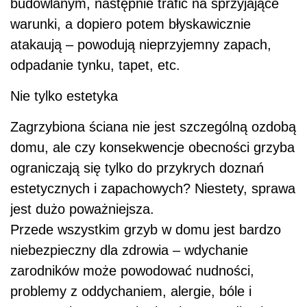
estetycznych i zapachowych? Niestety, sprawa
jest dużo poważniejsza.
Przede wszystkim grzyb w domu jest bardzo
niebezpieczny dla zdrowia – wdychanie
zarodników może powodować nudności,
problemy z oddychaniem, alergie, bóle i
zawroty głowy, a w skrajnych przypadkach
nawet nowotwory. Szczególnie niebezpieczne
jest to dla
dzieci
, u których te dolegliwości
występują szybciej i mają ostrzejszy przebieg.
Ponadto niektóre grzyby oddychają tlenowo,
czyli “zabierają” powietrze i oddają dwutlenek
węgla, którego nadmiar jest dla człowieka
szkodliwy.Rujnują jednakże nie tylko
zdrowie
,
ale także sam budynek, bo poszukując