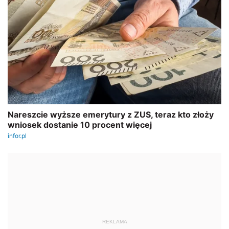
REKLAMA
AUTOPROMOCJA
Nowość
Szkolenie:
Zatrudnianie cudzoziemców