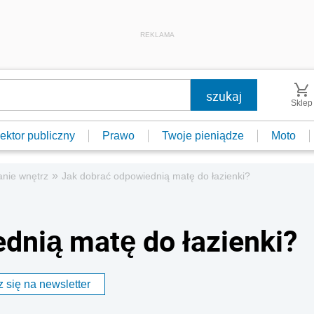
REKLAMA
Sklep
ektor publiczny
Prawo
Twoje pieniądze
Moto
»
anie wnętrz
Jak dobrać odpowiednią matę do łazienki?
dnią matę do łazienki?
 się na newsletter