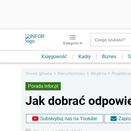
Kategorie
Księgowość
Kadry
Biznes
S
»
»
»
Strona główna
Nieruchomości
Wnętrza
Projektow
Porada Infor.pl
Jak dobrać odpowie
Subskrybuj nas na Youtube
Zapisz