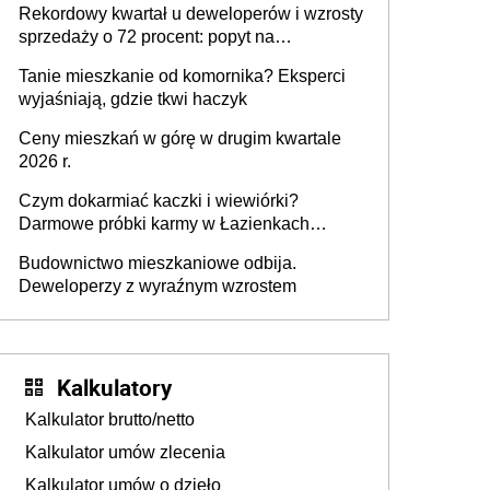
Rekordowy kwartał u deweloperów i wzrosty
realizuje w nim potrzeb mieszkaniowych
sprzedaży o 72 procent: popyt na
mieszkania wraca
Tanie mieszkanie od komornika? Eksperci
wyjaśniają, gdzie tkwi haczyk
Ceny mieszkań w górę w drugim kwartale
2026 r.
Czym dokarmiać kaczki i wiewiórki?
Darmowe próbki karmy w Łazienkach
Królewskich 25-26 lipca 2026 r. [Akcja
Budownictwo mieszkaniowe odbija.
edukacyjna]
Deweloperzy z wyraźnym wzrostem
Kalkulatory
Kalkulator brutto/netto
Kalkulator umów zlecenia
Kalkulator umów o dzieło