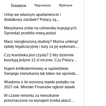
Popularne
Najnowsze
Wybrane
Urlop we własnym apartamencie i
dodatkowy zarobek? Polacy są
zainteresowani
Mieszkania znów na celowniku kupujących.
Sprzedaż przebiła nową podaż
Masz niezgłoszoną studnię? Można uniknąć
opłaty legalizacyjnej i kary za jej wykonanie,
ale jest termin
Czy kranówka jest czysta? 2 litry dziennie
kosztują jedyne 12 zł rocznie. Czy Polacy
piją wodę z kranu?
Najem krótkoterminowy w sąsiedztwie.
Swojego mieszkania tak łatwo nie sprzedaż
lub zrobisz to ze stratą
Wiadomo o ile wzrosną stawki podatku na
2027 rok. Minister Finansów ogłosił stawki
W czasie remontu za mieszkanie
przeznaczone na wynajem trzeba płacić
wyższy podatek. Dlaczego? Bo nikt nie