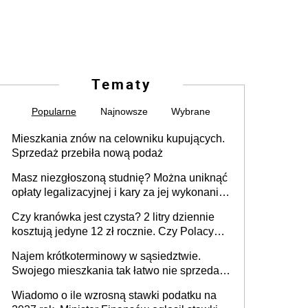
Tematy
Popularne
Najnowsze
Wybrane
Mieszkania znów na celowniku kupujących.
Sprzedaż przebiła nową podaż
Masz niezgłoszoną studnię? Można uniknąć
opłaty legalizacyjnej i kary za jej wykonanie,
ale jest termin
Czy kranówka jest czysta? 2 litry dziennie
kosztują jedyne 12 zł rocznie. Czy Polacy
piją wodę z kranu?
Najem krótkoterminowy w sąsiedztwie.
Swojego mieszkania tak łatwo nie sprzedaż
lub zrobisz to ze stratą
Wiadomo o ile wzrosną stawki podatku na