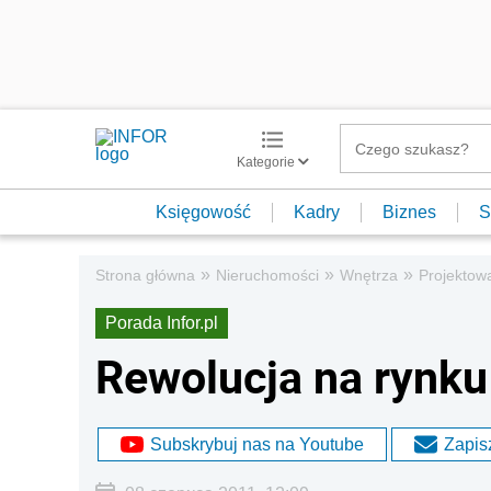
Kategorie
Księgowość
Kadry
Biznes
S
»
»
»
Strona główna
Nieruchomości
Wnętrza
Projektow
Porada Infor.pl
Rewolucja na rynk
Subskrybuj nas na Youtube
Zapisz