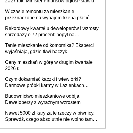
2027 rok. Minister Finansów ogłosił stawki
W czasie remontu za mieszkanie
przeznaczone na wynajem trzeba płacić
wyższy podatek. Dlaczego? Bo nikt nie
Rekordowy kwartał u deweloperów i wzrosty
realizuje w nim potrzeb mieszkaniowych
sprzedaży o 72 procent: popyt na
mieszkania wraca
Tanie mieszkanie od komornika? Eksperci
wyjaśniają, gdzie tkwi haczyk
Ceny mieszkań w górę w drugim kwartale
2026 r.
Czym dokarmiać kaczki i wiewiórki?
Darmowe próbki karmy w Łazienkach
Królewskich 25-26 lipca 2026 r. [Akcja
Budownictwo mieszkaniowe odbija.
edukacyjna]
Deweloperzy z wyraźnym wzrostem
Nawet 5000 zł kary za te rzeczy w piwnicy.
Sprawdź, czego absolutnie nie wolno tam
trzymać