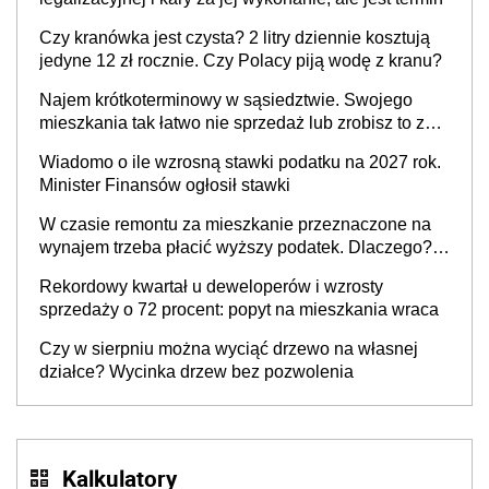
Czy kranówka jest czysta? 2 litry dziennie kosztują
jedyne 12 zł rocznie. Czy Polacy piją wodę z kranu?
Najem krótkoterminowy w sąsiedztwie. Swojego
mieszkania tak łatwo nie sprzedaż lub zrobisz to ze
stratą
Wiadomo o ile wzrosną stawki podatku na 2027 rok.
Minister Finansów ogłosił stawki
W czasie remontu za mieszkanie przeznaczone na
wynajem trzeba płacić wyższy podatek. Dlaczego?
Bo nikt nie realizuje w nim potrzeb mieszkaniowych
Rekordowy kwartał u deweloperów i wzrosty
sprzedaży o 72 procent: popyt na mieszkania wraca
Czy w sierpniu można wyciąć drzewo na własnej
działce? Wycinka drzew bez pozwolenia
Kalkulatory