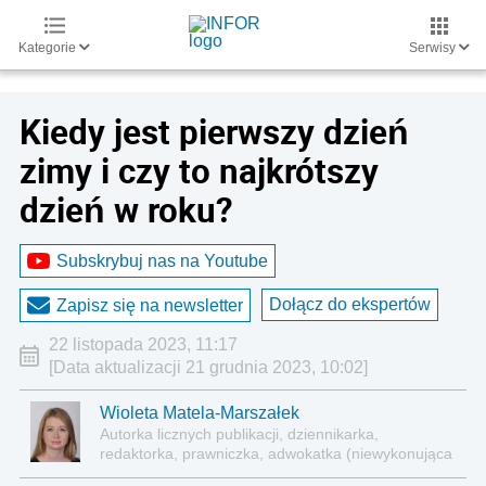
Kategorie
Serwisy
Kiedy jest pierwszy dzień
zimy i czy to najkrótszy
dzień w roku?
Subskrybuj nas na Youtube
Dołącz do ekspertów
Zapisz się na newsletter
22 listopada 2023, 11:17
[Data aktualizacji 21 grudnia 2023, 10:02]
Wioleta Matela-Marszałek
Autorka licznych publikacji, dziennikarka,
redaktorka, prawniczka, adwokatka (niewykonująca
zawodu)