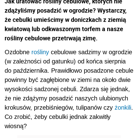
Jak uratować rośliny cebulowe, których nie
zdążyliśmy posadzić w ogrodzie? Wystarczy,
że cebulki umieścimy w doniczkach z ziemią
kwiatową lub odkwaszonym torfem a nasze
rośliny cebulowe przetrwają zimę.
Ozdobne
rośliny
cebulowe sadzimy w ogrodzie
(w zależności od gatunku) od końca sierpnia
do października. Prawidłowo posadzone cebule
powinny być zagłębione w ziemi na około dwie
wysokości sadzonej cebuli. Zdarza się jednak,
że nie zdążymy posadzić naszych ulubionych
krokusów, przebiśniegów, tulipanów czy
żonkili
.
Co zrobić, żeby cebulki jednak zakwitły
wiosną?