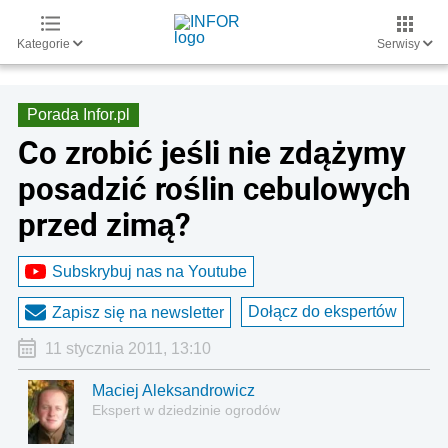
Kategorie
Serwisy
Porada Infor.pl
Co zrobić jeśli nie zdążymy
posadzić roślin cebulowych
przed zimą?
Subskrybuj nas na Youtube
Dołącz do ekspertów
Zapisz się na newsletter
11 stycznia 2011, 13:10
Maciej Aleksandrowicz
Ekspert w dziedzinie ogrodów