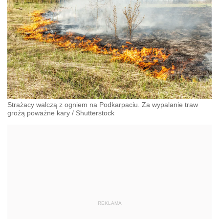
Strażacy walczą z ogniem na Podkarpaciu. Za wypalanie traw
grożą poważne kary
/
Shutterstock