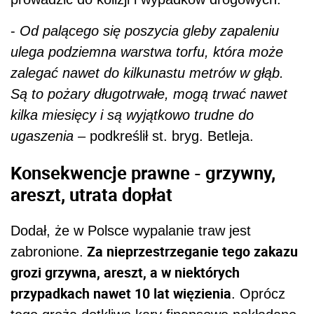
-
Od palącego się poszycia gleby zapaleniu
ulega podziemna warstwa torfu, która może
zalegać nawet do kilkunastu metrów w głąb.
Są to pożary długotrwałe, mogą trwać nawet
kilka miesięcy i są wyjątkowo trudne do
ugaszenia
– podkreślił st. bryg. Betleja.
Konsekwencje prawne - grzywny,
areszt, utrata dopłat
Dodał, że w Polsce wypalanie traw jest
Za nieprzestrzeganie tego zakazu
zabronione.
grozi grzywna, areszt, a w niektórych
przypadkach nawet 10 lat więzienia
. Oprócz