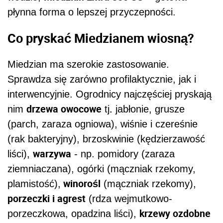
płynna forma o lepszej przyczepności.
Co pryskać Miedzianem wiosną?
Miedzian ma szerokie zastosowanie.
Sprawdza się zarówno profilaktycznie, jak i
interwencyjnie. Ogrodnicy najczęściej pryskają
drzewa owocowe
.
nim
tj
jabłonie, grusze
(parch, zaraza ogniowa), wiśnie i czereśnie
(rak bakteryjny), brzoskwinie (kędzierzawość
warzywa
liści),
- np. pomidory (zaraza
ziemniaczana), ogórki (mączniak rzekomy,
winorośl
plamistość),
(mączniak rzekomy),
porzeczki i agrest
(rdza wejmutkowo-
krzewy ozdobne
porzeczkowa, opadzina liści),