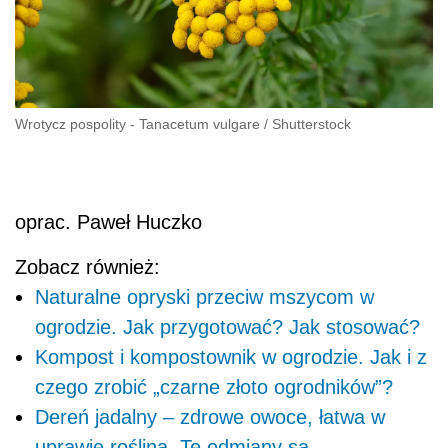
Wrotycz pospolity - Tanacetum vulgare
/
Shutterstock
oprac. Paweł Huczko
Zobacz również:
Naturalne opryski przeciw mszycom w
ogrodzie. Jak przygotować? Jak stosować?
Kompost i kompostownik w ogrodzie. Jak i z
czego zrobić „czarne złoto ogrodników”?
Dereń jadalny – zdrowe owoce, łatwa w
uprawie roślina. Te odmiany są