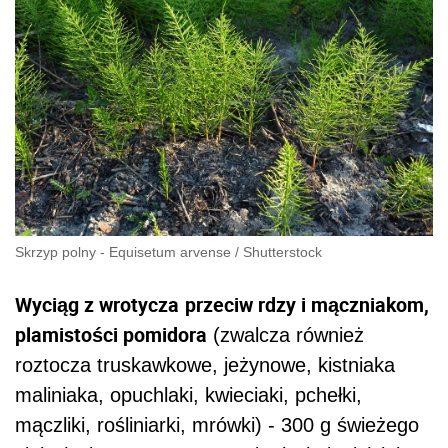
Skrzyp polny - Equisetum arvense
/
Shutterstock
Wyciąg z wrotycza
przeciw rdzy i mączniakom,
plamistości pomidora
(zwalcza również
roztocza truskawkowe, jeżynowe, kistniaka
maliniaka, opuchlaki, kwieciaki, pchełki,
mączliki, rośliniarki, mrówki) - 300 g świeżego