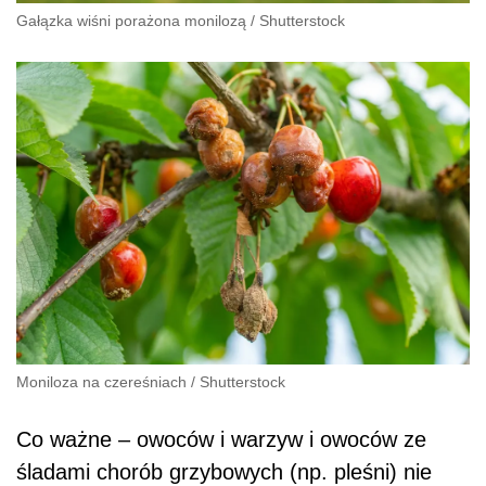
Gałązka wiśni porażona monilozą
/
Shutterstock
Moniloza na czereśniach
/
Shutterstock
Co ważne – owoców i warzyw i owoców ze
śladami chorób grzybowych (np. pleśni) nie