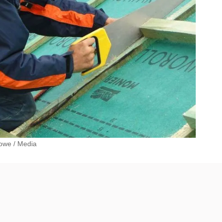
sowe
/
Media