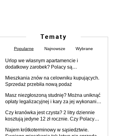
Tematy
Popularne
Najnowsze
Wybrane
Urlop we własnym apartamencie i
dodatkowy zarobek? Polacy są
zainteresowani
Mieszkania znów na celowniku kupujących.
Sprzedaż przebiła nową podaż
Masz niezgłoszoną studnię? Można uniknąć
opłaty legalizacyjnej i kary za jej wykonanie,
ale jest termin
Czy kranówka jest czysta? 2 litry dziennie
kosztują jedyne 12 zł rocznie. Czy Polacy
piją wodę z kranu?
Najem krótkoterminowy w sąsiedztwie.