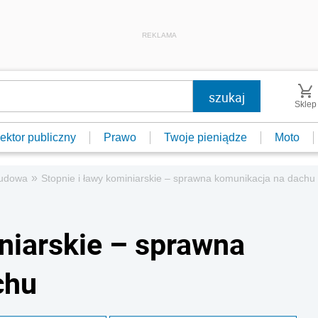
REKLAMA
Sklep
ektor publiczny
Prawo
Twoje pieniądze
Moto
»
udowa
Stopnie i ławy kominiarskie – sprawna komunikacja na dachu
iniarskie – sprawna
chu