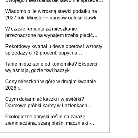
Swojego mieszkania tak łatwo nie sprzedaż
lub zrobisz to ze stratą
Wiadomo o ile wzrosną stawki podatku na
2027 rok. Minister Finansów ogłosił stawki
W czasie remontu za mieszkanie
przeznaczone na wynajem trzeba płacić
wyższy podatek. Dlaczego? Bo nikt nie
Rekordowy kwartał u deweloperów i wzrosty
realizuje w nim potrzeb mieszkaniowych
sprzedaży o 72 procent: popyt na
mieszkania wraca
Tanie mieszkanie od komornika? Eksperci
wyjaśniają, gdzie tkwi haczyk
Ceny mieszkań w górę w drugim kwartale
2026 r.
Czym dokarmiać kaczki i wiewiórki?
Darmowe próbki karmy w Łazienkach
Królewskich 25-26 lipca 2026 r. [Akcja
Ekologiczne opryski roślin na zarazę
edukacyjna]
ziemniaczaną, szarą pleśń, mączniaki -
gnojówki, wywary, wyciągi. Jak rozpoznać i
zwalczać choroby grzybowe roślin?