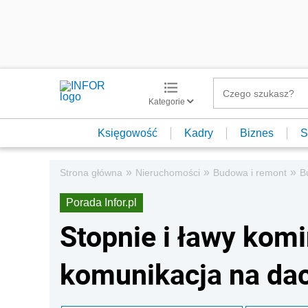
Kategorie
Księgowość
Kadry
Biznes
S
»
»
»
Strona główna
Nieruchomości
Budowa i remont
B
Porada Infor.pl
Stopnie i ławy kom
komunikacja na da