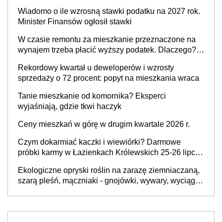
stratą
Wiadomo o ile wzrosną stawki podatku na 2027 rok.
Minister Finansów ogłosił stawki
W czasie remontu za mieszkanie przeznaczone na
wynajem trzeba płacić wyższy podatek. Dlaczego?
Bo nikt nie realizuje w nim potrzeb mieszkaniowych
Rekordowy kwartał u deweloperów i wzrosty
sprzedaży o 72 procent: popyt na mieszkania wraca
Tanie mieszkanie od komornika? Eksperci
wyjaśniają, gdzie tkwi haczyk
Ceny mieszkań w górę w drugim kwartale 2026 r.
Czym dokarmiać kaczki i wiewiórki? Darmowe
próbki karmy w Łazienkach Królewskich 25-26 lipca
2026 r. [Akcja edukacyjna]
Ekologiczne opryski roślin na zarazę ziemniaczaną,
szarą pleśń, mączniaki - gnojówki, wywary, wyciągi.
Jak rozpoznać i zwalczać choroby grzybowe roślin?