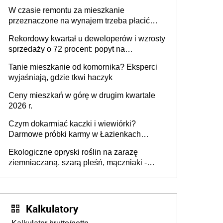
W czasie remontu za mieszkanie
przeznaczone na wynajem trzeba płacić
wyższy podatek. Dlaczego? Bo nikt nie
Rekordowy kwartał u deweloperów i wzrosty
realizuje w nim potrzeb mieszkaniowych
sprzedaży o 72 procent: popyt na
mieszkania wraca
Tanie mieszkanie od komornika? Eksperci
wyjaśniają, gdzie tkwi haczyk
Ceny mieszkań w górę w drugim kwartale
2026 r.
Czym dokarmiać kaczki i wiewiórki?
Darmowe próbki karmy w Łazienkach
Królewskich 25-26 lipca 2026 r. [Akcja
Ekologiczne opryski roślin na zarazę
edukacyjna]
ziemniaczaną, szarą pleśń, mączniaki -
gnojówki, wywary, wyciągi. Jak rozpoznać i
zwalczać choroby grzybowe roślin?
Kalkulatory