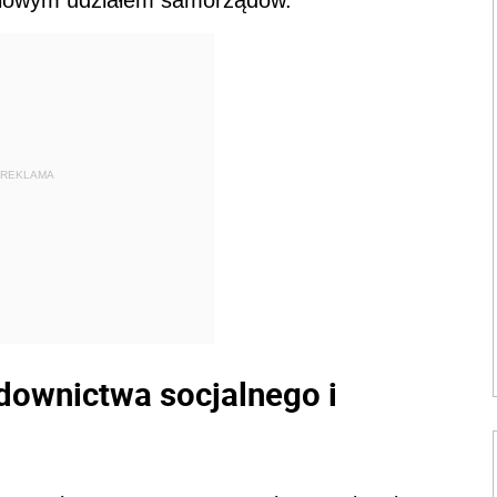
ciowym udziałem samorządów.
REKLAMA
downictwa socjalnego i