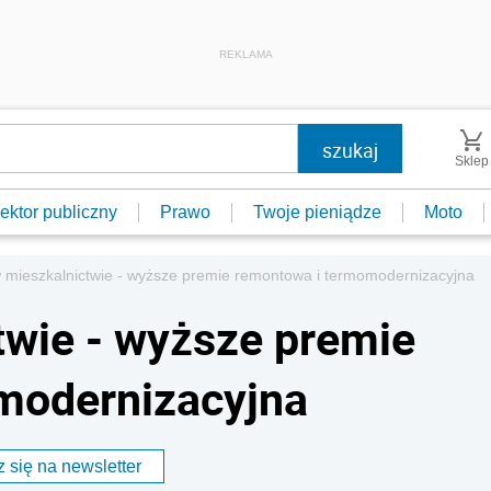
REKLAMA
Sklep
ektor publiczny
Prawo
Twoje pieniądze
Moto
mieszkalnictwie - wyższe premie remontowa i termomodernizacyjna
wie - wyższe premie
modernizacyjna
 się na newsletter