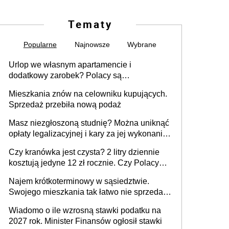
Tematy
Popularne
Najnowsze
Wybrane
Urlop we własnym apartamencie i
dodatkowy zarobek? Polacy są
zainteresowani
Mieszkania znów na celowniku kupujących.
Sprzedaż przebiła nową podaż
Masz niezgłoszoną studnię? Można uniknąć
opłaty legalizacyjnej i kary za jej wykonanie,
ale jest termin
Czy kranówka jest czysta? 2 litry dziennie
kosztują jedyne 12 zł rocznie. Czy Polacy
piją wodę z kranu?
Najem krótkoterminowy w sąsiedztwie.
Swojego mieszkania tak łatwo nie sprzedaż
lub zrobisz to ze stratą
Wiadomo o ile wzrosną stawki podatku na
2027 rok. Minister Finansów ogłosił stawki