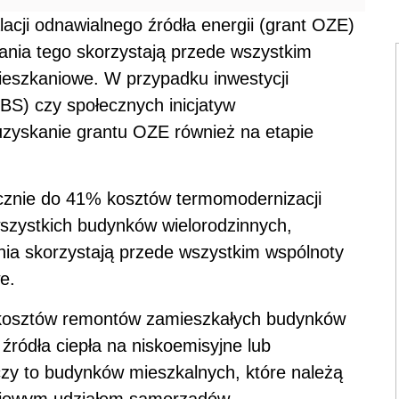
lacji odnawialnego źródła energii (grant OZE)
ania tego skorzystają przede wszystkim
mieszkaniowe. W przypadku inwestycji
S) czy społecznych inicjatyw
uzyskanie grantu OZE również na etapie
łącznie do 41% kosztów termomodernizacji
szystkich budynków wielorodzinnych,
zania skorzystają przede wszystkim wspólnoty
e.
% kosztów remontów zamieszkałych budynków
ódła ciepła na niskoemisyjne lub
yczy to budynków mieszkalnych, które należą