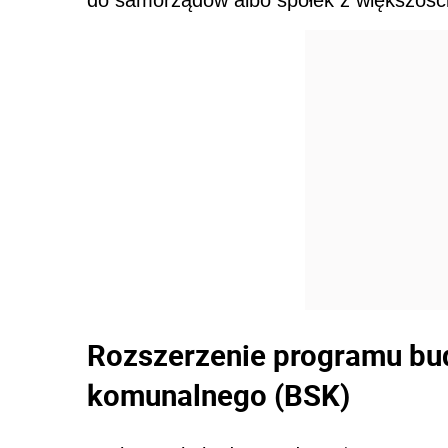
do samorządów albo spółek z większoś
Rozszerzenie programu bu
komunalnego (BSK)