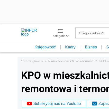
Kategorie
Księgowość
Kadry
Biznes
S
»
»
»
Strona główna
Nieruchomości
Wiadomości
KPO w 
KPO w mieszkalnict
remontowa i termo
Subskrybuj nas na Youtube
Zapisz