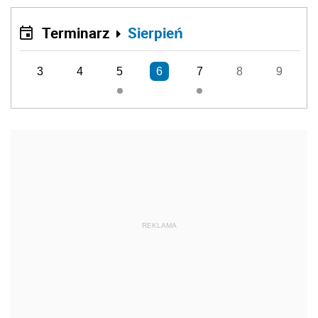
Terminarz
Sierpień
3
4
5
6
7
8
9
REKLAMA