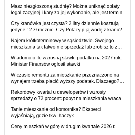
Masz niezgłoszoną studnię? Można uniknąć opłaty
legalizacyjnej i kary za jej wykonanie, ale jest termin
Czy kranówka jest czysta? 2 litry dziennie kosztują
jedyne 12 zł rocznie. Czy Polacy piją wodę z kranu?
Najem krótkoterminowy w sąsiedztwie. Swojego
mieszkania tak łatwo nie sprzedaż lub zrobisz to ze
stratą
Wiadomo o ile wzrosną stawki podatku na 2027 rok.
Minister Finansów ogłosił stawki
W czasie remontu za mieszkanie przeznaczone na
wynajem trzeba płacić wyższy podatek. Dlaczego?
Bo nikt nie realizuje w nim potrzeb mieszkaniowych
Rekordowy kwartał u deweloperów i wzrosty
sprzedaży o 72 procent: popyt na mieszkania wraca
Tanie mieszkanie od komornika? Eksperci
wyjaśniają, gdzie tkwi haczyk
Ceny mieszkań w górę w drugim kwartale 2026 r.