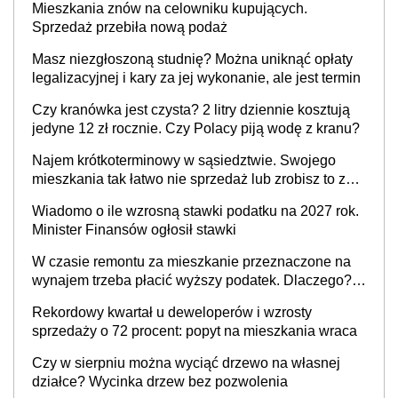
Mieszkania znów na celowniku kupujących.
Sprzedaż przebiła nową podaż
Masz niezgłoszoną studnię? Można uniknąć opłaty
legalizacyjnej i kary za jej wykonanie, ale jest termin
Czy kranówka jest czysta? 2 litry dziennie kosztują
jedyne 12 zł rocznie. Czy Polacy piją wodę z kranu?
Najem krótkoterminowy w sąsiedztwie. Swojego
mieszkania tak łatwo nie sprzedaż lub zrobisz to ze
stratą
Wiadomo o ile wzrosną stawki podatku na 2027 rok.
Minister Finansów ogłosił stawki
W czasie remontu za mieszkanie przeznaczone na
wynajem trzeba płacić wyższy podatek. Dlaczego?
Bo nikt nie realizuje w nim potrzeb mieszkaniowych
Rekordowy kwartał u deweloperów i wzrosty
sprzedaży o 72 procent: popyt na mieszkania wraca
Czy w sierpniu można wyciąć drzewo na własnej
działce? Wycinka drzew bez pozwolenia