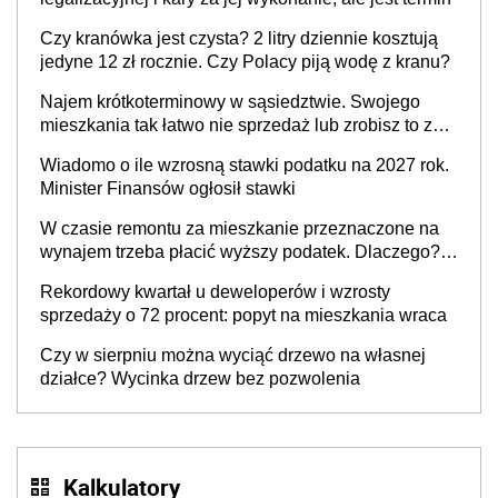
Czy kranówka jest czysta? 2 litry dziennie kosztują
jedyne 12 zł rocznie. Czy Polacy piją wodę z kranu?
Najem krótkoterminowy w sąsiedztwie. Swojego
mieszkania tak łatwo nie sprzedaż lub zrobisz to ze
stratą
Wiadomo o ile wzrosną stawki podatku na 2027 rok.
Minister Finansów ogłosił stawki
W czasie remontu za mieszkanie przeznaczone na
wynajem trzeba płacić wyższy podatek. Dlaczego?
Bo nikt nie realizuje w nim potrzeb mieszkaniowych
Rekordowy kwartał u deweloperów i wzrosty
sprzedaży o 72 procent: popyt na mieszkania wraca
Czy w sierpniu można wyciąć drzewo na własnej
działce? Wycinka drzew bez pozwolenia
Kalkulatory