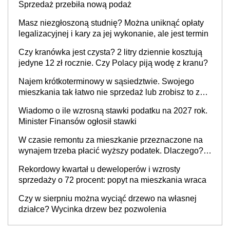
Sprzedaż przebiła nową podaż
Masz niezgłoszoną studnię? Można uniknąć opłaty
legalizacyjnej i kary za jej wykonanie, ale jest termin
Czy kranówka jest czysta? 2 litry dziennie kosztują
jedyne 12 zł rocznie. Czy Polacy piją wodę z kranu?
Najem krótkoterminowy w sąsiedztwie. Swojego
mieszkania tak łatwo nie sprzedaż lub zrobisz to ze
stratą
Wiadomo o ile wzrosną stawki podatku na 2027 rok.
Minister Finansów ogłosił stawki
W czasie remontu za mieszkanie przeznaczone na
wynajem trzeba płacić wyższy podatek. Dlaczego?
Bo nikt nie realizuje w nim potrzeb mieszkaniowych
Rekordowy kwartał u deweloperów i wzrosty
sprzedaży o 72 procent: popyt na mieszkania wraca
Czy w sierpniu można wyciąć drzewo na własnej
działce? Wycinka drzew bez pozwolenia