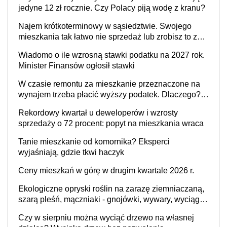
jedyne 12 zł rocznie. Czy Polacy piją wodę z kranu?
Najem krótkoterminowy w sąsiedztwie. Swojego
mieszkania tak łatwo nie sprzedaż lub zrobisz to ze
stratą
Wiadomo o ile wzrosną stawki podatku na 2027 rok.
Minister Finansów ogłosił stawki
W czasie remontu za mieszkanie przeznaczone na
wynajem trzeba płacić wyższy podatek. Dlaczego?
Bo nikt nie realizuje w nim potrzeb mieszkaniowych
Rekordowy kwartał u deweloperów i wzrosty
sprzedaży o 72 procent: popyt na mieszkania wraca
Tanie mieszkanie od komornika? Eksperci
wyjaśniają, gdzie tkwi haczyk
Ceny mieszkań w górę w drugim kwartale 2026 r.
Ekologiczne opryski roślin na zarazę ziemniaczaną,
szarą pleśń, mączniaki - gnojówki, wywary, wyciągi.
Jak rozpoznać i zwalczać choroby grzybowe roślin?
Czy w sierpniu można wyciąć drzewo na własnej