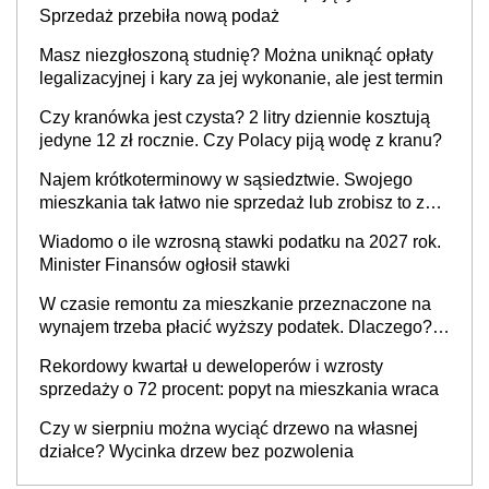
Sprzedaż przebiła nową podaż
Masz niezgłoszoną studnię? Można uniknąć opłaty
legalizacyjnej i kary za jej wykonanie, ale jest termin
Czy kranówka jest czysta? 2 litry dziennie kosztują
jedyne 12 zł rocznie. Czy Polacy piją wodę z kranu?
Najem krótkoterminowy w sąsiedztwie. Swojego
mieszkania tak łatwo nie sprzedaż lub zrobisz to ze
stratą
Wiadomo o ile wzrosną stawki podatku na 2027 rok.
Minister Finansów ogłosił stawki
W czasie remontu za mieszkanie przeznaczone na
wynajem trzeba płacić wyższy podatek. Dlaczego?
Bo nikt nie realizuje w nim potrzeb mieszkaniowych
Rekordowy kwartał u deweloperów i wzrosty
sprzedaży o 72 procent: popyt na mieszkania wraca
Czy w sierpniu można wyciąć drzewo na własnej
działce? Wycinka drzew bez pozwolenia