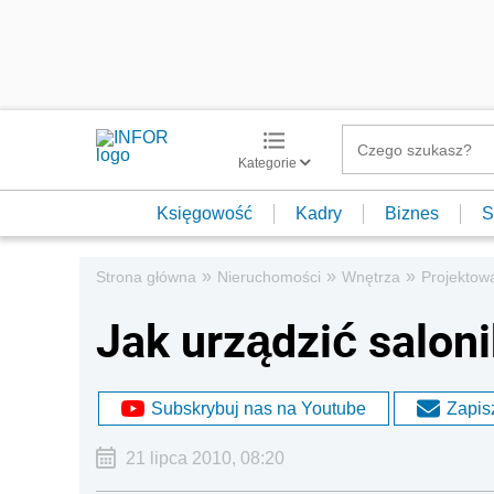
Kategorie
Księgowość
Kadry
Biznes
S
»
»
»
Strona główna
Nieruchomości
Wnętrza
Projektow
Jak urządzić salon
Subskrybuj nas na Youtube
Zapisz
21 lipca 2010, 08:20