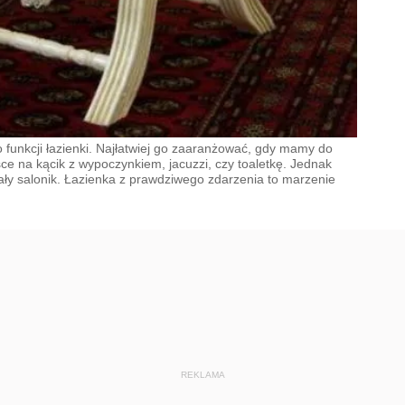
 funkcji łazienki. Najłatwiej go zaaranżować, gdy mamy do
ce na kącik z wypoczynkiem, jacuzzi, czy toaletkę. Jednak
ły salonik. Łazienka z prawdziwego zdarzenia to marzenie