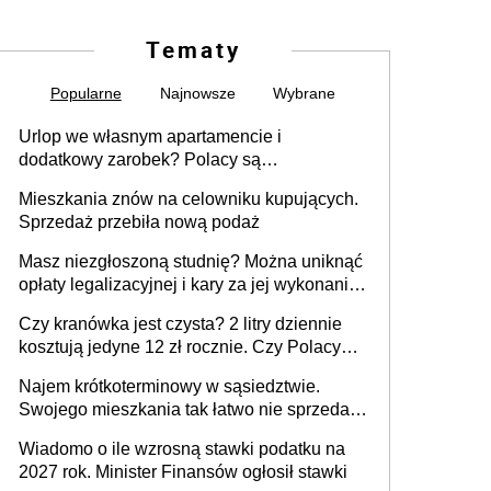
Tematy
Popularne
Najnowsze
Wybrane
Urlop we własnym apartamencie i
dodatkowy zarobek? Polacy są
zainteresowani
Mieszkania znów na celowniku kupujących.
Sprzedaż przebiła nową podaż
Masz niezgłoszoną studnię? Można uniknąć
opłaty legalizacyjnej i kary za jej wykonanie,
ale jest termin
Czy kranówka jest czysta? 2 litry dziennie
kosztują jedyne 12 zł rocznie. Czy Polacy
piją wodę z kranu?
Najem krótkoterminowy w sąsiedztwie.
Swojego mieszkania tak łatwo nie sprzedaż
lub zrobisz to ze stratą
Wiadomo o ile wzrosną stawki podatku na
2027 rok. Minister Finansów ogłosił stawki