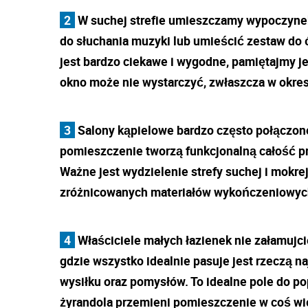
2
W suchej strefie umieszczamy wypoczynek,
do słuchania muzyki lub umieścić zestaw do 
jest bardzo ciekawe i wygodne, pamiętajmy j
okno może nie wystarczyć, zwłaszcza w okre
3
Salony kąpielowe bardzo często połączone 
pomieszczenie tworzą funkcjonalną całość p
Ważne jest wydzielenie strefy suchej i mokre
zróżnicowanych materiałów wykończeniowyc
4
Właściciele małych łazienek nie załamujci
gdzie wszystko idealnie pasuje jest rzeczą n
wysiłku oraz pomysłów. To idealne pole do po
żyrandola przemieni pomieszczenie w coś wię