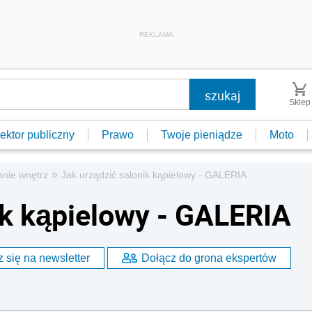
REKLAMA
Sklep
ektor publiczny
Prawo
Twoje pieniądze
Moto
»
anie wnętrz
Jak urządzić salonik kąpielowy - GALERIA
ik kąpielowy - GALERIA
 się na newsletter
Dołącz do grona ekspertów