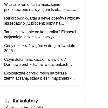
W czasie remontu za mieszkanie
przeznaczone na wynajem trzeba płacić
wyższy podatek. Dlaczego? Bo nikt nie
Rekordowy kwartał u deweloperów i wzrosty
realizuje w nim potrzeb mieszkaniowych
sprzedaży o 72 procent: popyt na
mieszkania wraca
Tanie mieszkanie od komornika? Eksperci
wyjaśniają, gdzie tkwi haczyk
Ceny mieszkań w górę w drugim kwartale
2026 r.
Czym dokarmiać kaczki i wiewiórki?
Darmowe próbki karmy w Łazienkach
Królewskich 25-26 lipca 2026 r. [Akcja
Ekologiczne opryski roślin na zarazę
edukacyjna]
ziemniaczaną, szarą pleśń, mączniaki -
gnojówki, wywary, wyciągi. Jak rozpoznać i
zwalczać choroby grzybowe roślin?
Kalkulatory
Kalkulator brutto/netto