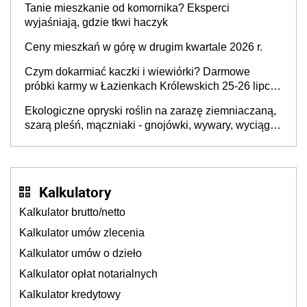
Tanie mieszkanie od komornika? Eksperci
wyjaśniają, gdzie tkwi haczyk
Ceny mieszkań w górę w drugim kwartale 2026 r.
Czym dokarmiać kaczki i wiewiórki? Darmowe
próbki karmy w Łazienkach Królewskich 25-26 lipca
2026 r. [Akcja edukacyjna]
Ekologiczne opryski roślin na zarazę ziemniaczaną,
szarą pleśń, mączniaki - gnojówki, wywary, wyciągi.
Jak rozpoznać i zwalczać choroby grzybowe roślin?
Kalkulatory
Kalkulator brutto/netto
Kalkulator umów zlecenia
Kalkulator umów o dzieło
Kalkulator opłat notarialnych
Kalkulator kredytowy