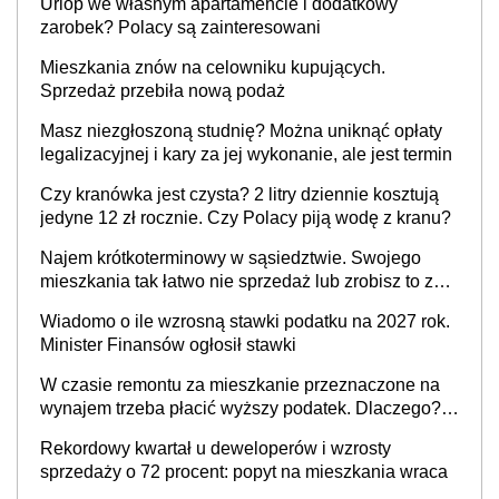
Urlop we własnym apartamencie i dodatkowy
zarobek? Polacy są zainteresowani
Mieszkania znów na celowniku kupujących.
Sprzedaż przebiła nową podaż
Masz niezgłoszoną studnię? Można uniknąć opłaty
legalizacyjnej i kary za jej wykonanie, ale jest termin
Czy kranówka jest czysta? 2 litry dziennie kosztują
jedyne 12 zł rocznie. Czy Polacy piją wodę z kranu?
Najem krótkoterminowy w sąsiedztwie. Swojego
mieszkania tak łatwo nie sprzedaż lub zrobisz to ze
stratą
Wiadomo o ile wzrosną stawki podatku na 2027 rok.
Minister Finansów ogłosił stawki
W czasie remontu za mieszkanie przeznaczone na
wynajem trzeba płacić wyższy podatek. Dlaczego?
Bo nikt nie realizuje w nim potrzeb mieszkaniowych
Rekordowy kwartał u deweloperów i wzrosty
sprzedaży o 72 procent: popyt na mieszkania wraca