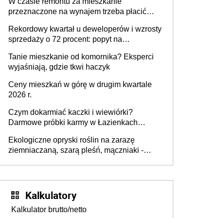
W czasie remontu za mieszkanie
przeznaczone na wynajem trzeba płacić
wyższy podatek. Dlaczego? Bo nikt nie
Rekordowy kwartał u deweloperów i wzrosty
realizuje w nim potrzeb mieszkaniowych
sprzedaży o 72 procent: popyt na
mieszkania wraca
Tanie mieszkanie od komornika? Eksperci
wyjaśniają, gdzie tkwi haczyk
Ceny mieszkań w górę w drugim kwartale
2026 r.
Czym dokarmiać kaczki i wiewiórki?
Darmowe próbki karmy w Łazienkach
Królewskich 25-26 lipca 2026 r. [Akcja
Ekologiczne opryski roślin na zarazę
edukacyjna]
ziemniaczaną, szarą pleśń, mączniaki -
gnojówki, wywary, wyciągi. Jak rozpoznać i
zwalczać choroby grzybowe roślin?
Kalkulatory
Kalkulator brutto/netto