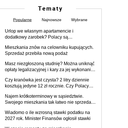
Tematy
Popularne
Najnowsze
Wybrane
Urlop we własnym apartamencie i
dodatkowy zarobek? Polacy są
zainteresowani
Mieszkania znów na celowniku kupujących.
Sprzedaż przebiła nową podaż
Masz niezgłoszoną studnię? Można uniknąć
opłaty legalizacyjnej i kary za jej wykonanie,
ale jest termin
Czy kranówka jest czysta? 2 litry dziennie
kosztują jedyne 12 zł rocznie. Czy Polacy
piją wodę z kranu?
Najem krótkoterminowy w sąsiedztwie.
Swojego mieszkania tak łatwo nie sprzedaż
lub zrobisz to ze stratą
Wiadomo o ile wzrosną stawki podatku na
2027 rok. Minister Finansów ogłosił stawki