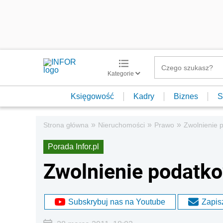
Kategorie
Księgowość
Kadry
Biznes
S
»
»
»
Strona główna
Nieruchomości
Prawo
Zwolnienie 
Porada Infor.pl
Zwolnienie podatk
Subskrybuj nas na Youtube
Zapisz