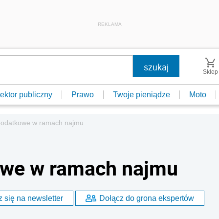
REKLAMA
Sklep
ektor publiczny
Prawo
Twoje pieniądze
Moto
podatkowe w ramach najmu
owe w ramach najmu
 się na newsletter
Dołącz do grona ekspertów