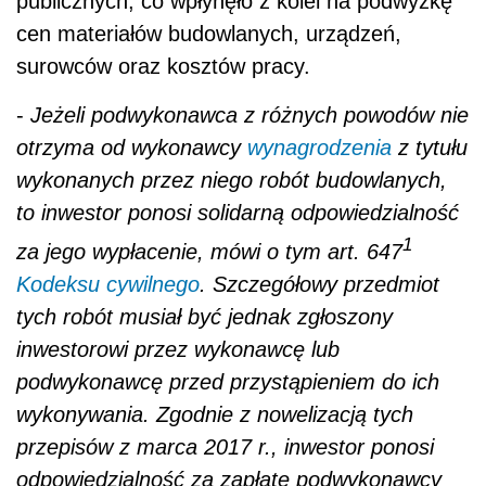
publicznych, co wpłynęło z kolei na podwyżkę
cen materiałów budowlanych, urządzeń,
surowców oraz kosztów pracy.
-
Jeżeli podwykonawca z różnych powodów nie
otrzyma od wykonawcy
wynagrodzenia
z tytułu
wykonanych przez niego robót budowlanych,
to inwestor ponosi solidarną odpowiedzialność
1
za jego wypłacenie, mówi o tym art. 647
Kodeksu cywilnego
. Szczegółowy przedmiot
tych robót musiał być jednak zgłoszony
inwestorowi przez wykonawcę lub
podwykonawcę przed przystąpieniem do ich
wykonywania. Zgodnie z nowelizacją tych
przepisów z marca 2017 r., inwestor ponosi
odpowiedzialność za zapłatę podwykonawcy