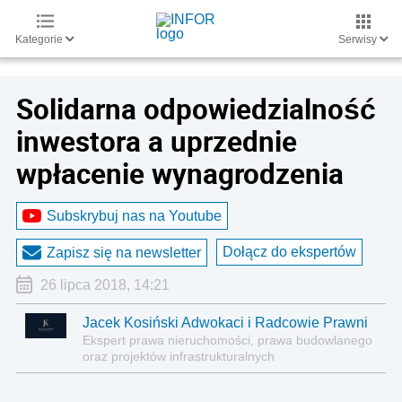
Kategorie
Serwisy
Solidarna odpowiedzialność
inwestora a uprzednie
wpłacenie wynagrodzenia
Subskrybuj nas na Youtube
Dołącz do ekspertów
Zapisz się na newsletter
26 lipca 2018, 14:21
Jacek Kosiński Adwokaci i Radcowie Prawni
Ekspert prawa nieruchomości, prawa budowlanego
oraz projektów infrastrukturalnych