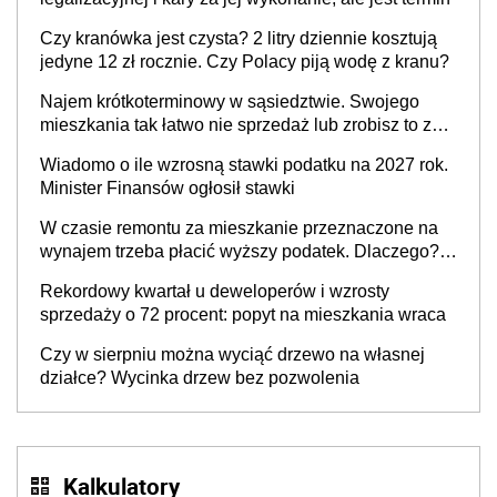
Czy kranówka jest czysta? 2 litry dziennie kosztują
jedyne 12 zł rocznie. Czy Polacy piją wodę z kranu?
Najem krótkoterminowy w sąsiedztwie. Swojego
mieszkania tak łatwo nie sprzedaż lub zrobisz to ze
stratą
Wiadomo o ile wzrosną stawki podatku na 2027 rok.
Minister Finansów ogłosił stawki
W czasie remontu za mieszkanie przeznaczone na
wynajem trzeba płacić wyższy podatek. Dlaczego?
Bo nikt nie realizuje w nim potrzeb mieszkaniowych
Rekordowy kwartał u deweloperów i wzrosty
sprzedaży o 72 procent: popyt na mieszkania wraca
Czy w sierpniu można wyciąć drzewo na własnej
działce? Wycinka drzew bez pozwolenia
Kalkulatory