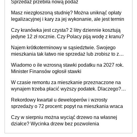
Sprzedaż przebiła nową podaż
Masz niezgłoszoną studnię? Można uniknąć opłaty
legalizacyjnej i kary za jej wykonanie, ale jest termin
Czy kranówka jest czysta? 2 litry dziennie kosztują
jedyne 12 zł rocznie. Czy Polacy piją wodę z kranu?
Najem krótkoterminowy w sąsiedztwie. Swojego
mieszkania tak łatwo nie sprzedaż lub zrobisz to ze
stratą
Wiadomo o ile wzrosną stawki podatku na 2027 rok.
Minister Finansów ogłosił stawki
W czasie remontu za mieszkanie przeznaczone na
wynajem trzeba płacić wyższy podatek. Dlaczego?
Bo nikt nie realizuje w nim potrzeb mieszkaniowych
Rekordowy kwartał u deweloperów i wzrosty
sprzedaży o 72 procent: popyt na mieszkania wraca
Czy w sierpniu można wyciąć drzewo na własnej
działce? Wycinka drzew bez pozwolenia