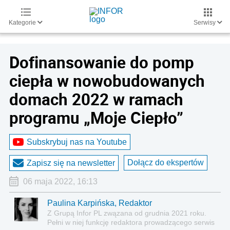
Kategorie
Serwisy
Dofinansowanie do pomp
ciepła w nowobudowanych
domach 2022 w ramach
programu „Moje Ciepło”
Subskrybuj nas na Youtube
Dołącz do ekspertów
Zapisz się na newsletter
06 maja 2022, 16:13
Paulina Karpińska, Redaktor
Z Grupą Infor PL zwązana od grudnia 2021 roku.
Pełni w niej funkcję redaktora prowadzącego serwis