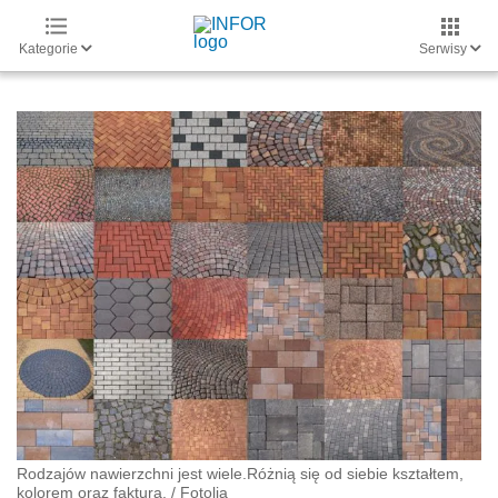
Kategorie
Serwisy
Rodzajów nawierzchni jest wiele.Różnią się od siebie kształtem,
kolorem oraz fakturą.
/
Fotolia