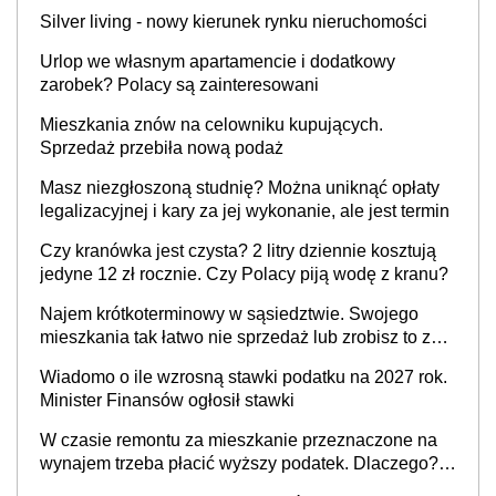
Silver living - nowy kierunek rynku nieruchomości
Urlop we własnym apartamencie i dodatkowy
zarobek? Polacy są zainteresowani
Mieszkania znów na celowniku kupujących.
Sprzedaż przebiła nową podaż
Masz niezgłoszoną studnię? Można uniknąć opłaty
legalizacyjnej i kary za jej wykonanie, ale jest termin
Czy kranówka jest czysta? 2 litry dziennie kosztują
jedyne 12 zł rocznie. Czy Polacy piją wodę z kranu?
Najem krótkoterminowy w sąsiedztwie. Swojego
mieszkania tak łatwo nie sprzedaż lub zrobisz to ze
stratą
Wiadomo o ile wzrosną stawki podatku na 2027 rok.
Minister Finansów ogłosił stawki
W czasie remontu za mieszkanie przeznaczone na
wynajem trzeba płacić wyższy podatek. Dlaczego?
Bo nikt nie realizuje w nim potrzeb mieszkaniowych