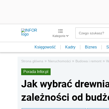
Kategorie
Księgowość
Kadry
Biznes
S
»
»
»
Strona główna
Nieruchomości
Budowa i remont
W
Porada Infor.pl
Jak wybrać drewni
zależności od budż