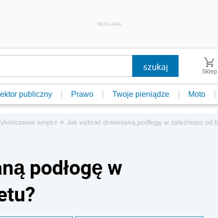
REKLAMA
Sklep
ektor publiczny
Prawo
Twoje pieniądze
Moto
»
ykończenie wnętrz
Jak wybrać drewnianą podłogę w zależności od 
aną podłogę w
etu?