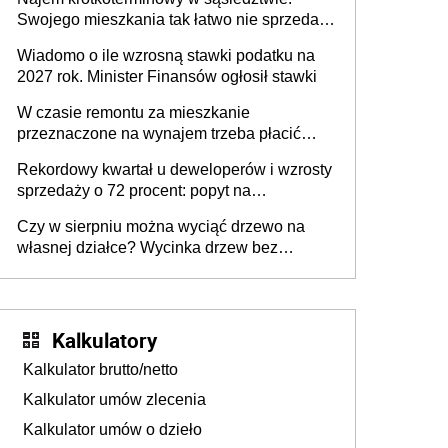
Swojego mieszkania tak łatwo nie sprzedaż
lub zrobisz to ze stratą
Wiadomo o ile wzrosną stawki podatku na
2027 rok. Minister Finansów ogłosił stawki
W czasie remontu za mieszkanie
przeznaczone na wynajem trzeba płacić
wyższy podatek. Dlaczego? Bo nikt nie
Rekordowy kwartał u deweloperów i wzrosty
realizuje w nim potrzeb mieszkaniowych
sprzedaży o 72 procent: popyt na
mieszkania wraca
Czy w sierpniu można wyciąć drzewo na
własnej działce? Wycinka drzew bez
pozwolenia
Kalkulatory
Kalkulator brutto/netto
Kalkulator umów zlecenia
Kalkulator umów o dzieło