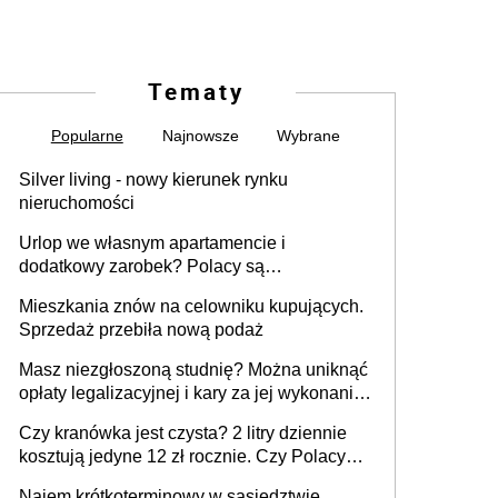
Tematy
Popularne
Najnowsze
Wybrane
Silver living - nowy kierunek rynku
nieruchomości
Urlop we własnym apartamencie i
dodatkowy zarobek? Polacy są
zainteresowani
Mieszkania znów na celowniku kupujących.
Sprzedaż przebiła nową podaż
Masz niezgłoszoną studnię? Można uniknąć
opłaty legalizacyjnej i kary za jej wykonanie,
ale jest termin
Czy kranówka jest czysta? 2 litry dziennie
kosztują jedyne 12 zł rocznie. Czy Polacy
piją wodę z kranu?
Najem krótkoterminowy w sąsiedztwie.