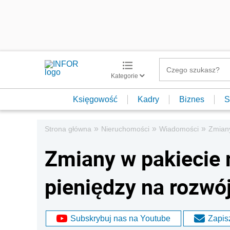
Kategorie
Księgowość
Kadry
Biznes
S
»
»
»
Strona główna
Nieruchomości
Wiadomości
Zmiany
Zmiany w pakiecie
pieniędzy na rozwó
Subskrybuj nas na Youtube
Zapisz