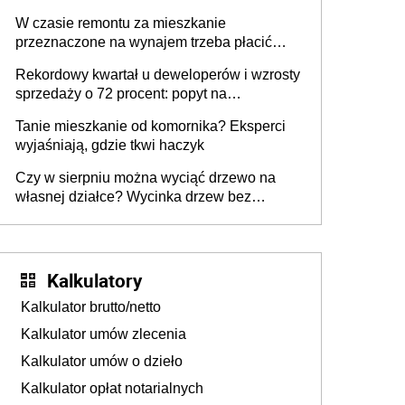
W czasie remontu za mieszkanie
przeznaczone na wynajem trzeba płacić
wyższy podatek. Dlaczego? Bo nikt nie
Rekordowy kwartał u deweloperów i wzrosty
realizuje w nim potrzeb mieszkaniowych
sprzedaży o 72 procent: popyt na
mieszkania wraca
Tanie mieszkanie od komornika? Eksperci
wyjaśniają, gdzie tkwi haczyk
Czy w sierpniu można wyciąć drzewo na
własnej działce? Wycinka drzew bez
pozwolenia
Kalkulatory
Kalkulator brutto/netto
Kalkulator umów zlecenia
Kalkulator umów o dzieło
Kalkulator opłat notarialnych