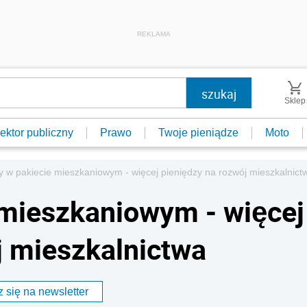
REKLAMA
Sklep
ektor publiczny
Prawo
Twoje pieniądze
Moto
 w pakiecie mieszkaniowym - więcej pieniędzy na rozwój mieszkalnict
 mieszkaniowym - więcej
j mieszkalnictwa
 się na newsletter