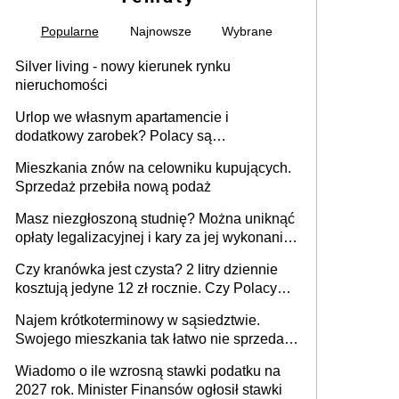
Popularne
Najnowsze
Wybrane
Silver living - nowy kierunek rynku
nieruchomości
Urlop we własnym apartamencie i
dodatkowy zarobek? Polacy są
zainteresowani
Mieszkania znów na celowniku kupujących.
Sprzedaż przebiła nową podaż
Masz niezgłoszoną studnię? Można uniknąć
opłaty legalizacyjnej i kary za jej wykonanie,
ale jest termin
Czy kranówka jest czysta? 2 litry dziennie
kosztują jedyne 12 zł rocznie. Czy Polacy
piją wodę z kranu?
Najem krótkoterminowy w sąsiedztwie.
Swojego mieszkania tak łatwo nie sprzedaż
lub zrobisz to ze stratą
Wiadomo o ile wzrosną stawki podatku na
2027 rok. Minister Finansów ogłosił stawki