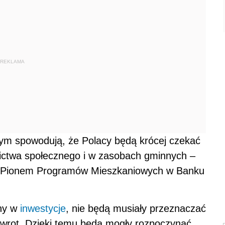
REKLAMA
ym spowodują, że Polacy będą krócej czekać
ctwa społecznego i w zasobach gminnych –
cy Pionem Programów Mieszkaniowych w Banku
ny w
inwestycje
, nie będą musiały przeznaczać
 zwrot. Dzięki temu będą mogły rozpoczynać