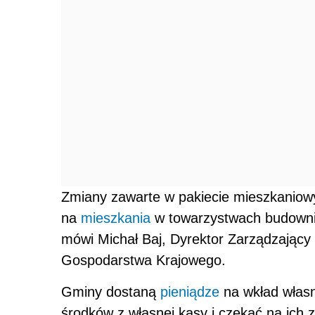
Zmiany zawarte w pakiecie mieszkaniow
na
mieszkania
w towarzystwach budowni
mówi Michał Baj, Dyrektor Zarządzają
Gospodarstwa Krajowego.
Gminy dostaną
pieniądze
na wkład włas
środków z własnej kasy i czekać na ich