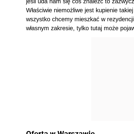
jeśli uda nam się coś znaleźć to zazwyc
Właściwie niemożliwe jest kupienie taki
wszystko chcemy mieszkać w rezydencj
własnym zakresie, tylko tutaj może pojaw
Oferta w Warszawie