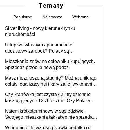
Tematy
Popularne
Najnowsze
Wybrane
Silver living - nowy kierunek rynku
nieruchomości
Urlop we własnym apartamencie i
dodatkowy zarobek? Polacy są
zainteresowani
Mieszkania znów na celowniku kupujących.
Sprzedaż przebiła nową podaż
Masz niezgłoszoną studnię? Można uniknąć
opłaty legalizacyjnej i kary za jej wykonanie,
ale jest termin
Czy kranówka jest czysta? 2 litry dziennie
kosztują jedyne 12 zł rocznie. Czy Polacy
piją wodę z kranu?
Najem krótkoterminowy w sąsiedztwie.
Swojego mieszkania tak łatwo nie sprzedaż
lub zrobisz to ze stratą
Wiadomo o ile wzrosną stawki podatku na