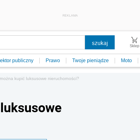
REKLAMA
Sklep
ektor publiczny
Prawo
Twoje pieniądze
Moto
 można kupić luksusowe nieruchomości?
 luksusowe