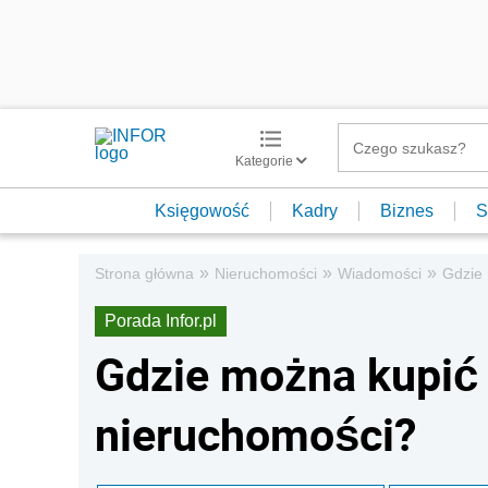
Kategorie
Księgowość
Kadry
Biznes
S
»
»
»
Strona główna
Nieruchomości
Wiadomości
Gdzie
Porada Infor.pl
Gdzie można kupić
nieruchomości?