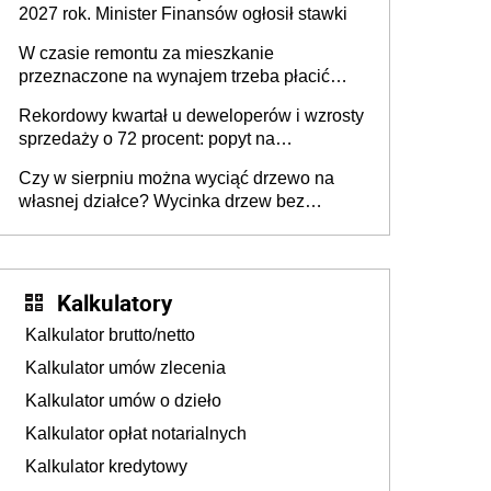
2027 rok. Minister Finansów ogłosił stawki
W czasie remontu za mieszkanie
przeznaczone na wynajem trzeba płacić
wyższy podatek. Dlaczego? Bo nikt nie
Rekordowy kwartał u deweloperów i wzrosty
realizuje w nim potrzeb mieszkaniowych
sprzedaży o 72 procent: popyt na
mieszkania wraca
Czy w sierpniu można wyciąć drzewo na
własnej działce? Wycinka drzew bez
pozwolenia
Kalkulatory
Kalkulator brutto/netto
Kalkulator umów zlecenia
Kalkulator umów o dzieło
Kalkulator opłat notarialnych
Kalkulator kredytowy