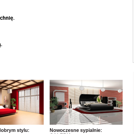
uchnię.
ą.
dobrym stylu:
Nowoczesne sypialnie: