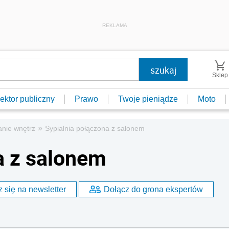
REKLAMA
Sklep
ektor publiczny
Prawo
Twoje pieniądze
Moto
»
anie wnętrz
Sypialnia połączona z salonem
a z salonem
 się na newsletter
Dołącz do grona ekspertów