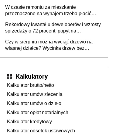
W czasie remontu za mieszkanie
przeznaczone na wynajem trzeba płacić
wyższy podatek. Dlaczego? Bo nikt nie
Rekordowy kwartał u deweloperów i wzrosty
realizuje w nim potrzeb mieszkaniowych
sprzedaży o 72 procent: popyt na
mieszkania wraca
Czy w sierpniu można wyciąć drzewo na
własnej działce? Wycinka drzew bez
pozwolenia
Kalkulatory
Kalkulator brutto/netto
Kalkulator umów zlecenia
Kalkulator umów o dzieło
Kalkulator opłat notarialnych
Kalkulator kredytowy
Kalkulator odsetek ustawowych