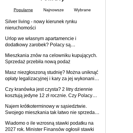
Popularne
Najnowsze
Wybrane
Silver living - nowy kierunek rynku
nieruchomości
Urlop we własnym apartamencie i
dodatkowy zarobek? Polacy są
zainteresowani
Mieszkania znów na celowniku kupujących.
Sprzedaż przebiła nową podaż
Masz niezgłoszoną studnię? Można uniknąć
opłaty legalizacyjnej i kary za jej wykonanie,
ale jest termin
Czy kranówka jest czysta? 2 litry dziennie
kosztują jedyne 12 zł rocznie. Czy Polacy
piją wodę z kranu?
Najem krótkoterminowy w sąsiedztwie.
Swojego mieszkania tak łatwo nie sprzedaż
lub zrobisz to ze stratą
Wiadomo o ile wzrosną stawki podatku na
2027 rok. Minister Finansów ogłosił stawki