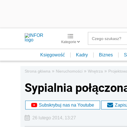
Kategorie
Księgowość
Kadry
Biznes
S
»
»
»
Strona główna
Nieruchomości
Wnętrza
Projektow
Sypialnia połączon
Subskrybuj nas na Youtube
Zapisz
26 lutego 2014, 13:27