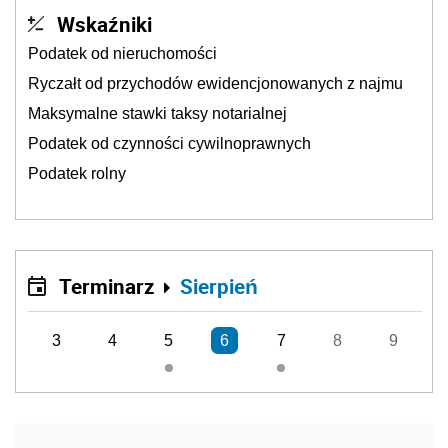
Wskaźniki
Podatek od nieruchomości
Ryczałt od przychodów ewidencjonowanych z najmu
Maksymalne stawki taksy notarialnej
Podatek od czynności cywilnoprawnych
Podatek rolny
Terminarz
Sierpień
3
4
5
6
7
8
9