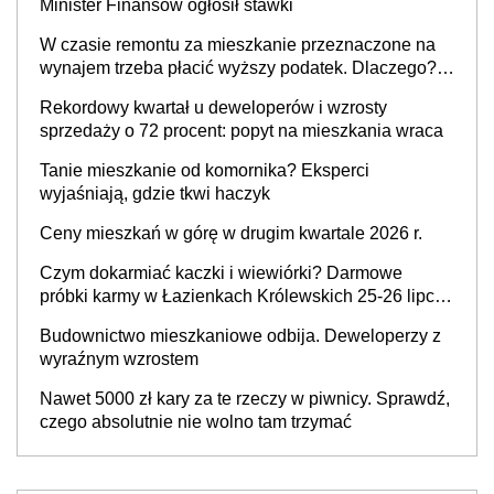
Minister Finansów ogłosił stawki
W czasie remontu za mieszkanie przeznaczone na
wynajem trzeba płacić wyższy podatek. Dlaczego?
Bo nikt nie realizuje w nim potrzeb mieszkaniowych
Rekordowy kwartał u deweloperów i wzrosty
sprzedaży o 72 procent: popyt na mieszkania wraca
Tanie mieszkanie od komornika? Eksperci
wyjaśniają, gdzie tkwi haczyk
Ceny mieszkań w górę w drugim kwartale 2026 r.
Czym dokarmiać kaczki i wiewiórki? Darmowe
próbki karmy w Łazienkach Królewskich 25-26 lipca
2026 r. [Akcja edukacyjna]
Budownictwo mieszkaniowe odbija. Deweloperzy z
wyraźnym wzrostem
Nawet 5000 zł kary za te rzeczy w piwnicy. Sprawdź,
czego absolutnie nie wolno tam trzymać