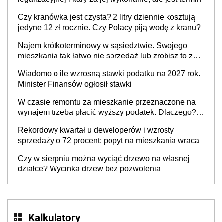
Czy kranówka jest czysta? 2 litry dziennie kosztują
jedyne 12 zł rocznie. Czy Polacy piją wodę z kranu?
Najem krótkoterminowy w sąsiedztwie. Swojego
mieszkania tak łatwo nie sprzedaż lub zrobisz to ze
stratą
Wiadomo o ile wzrosną stawki podatku na 2027 rok.
Minister Finansów ogłosił stawki
W czasie remontu za mieszkanie przeznaczone na
wynajem trzeba płacić wyższy podatek. Dlaczego?
Bo nikt nie realizuje w nim potrzeb mieszkaniowych
Rekordowy kwartał u deweloperów i wzrosty
sprzedaży o 72 procent: popyt na mieszkania wraca
Czy w sierpniu można wyciąć drzewo na własnej
działce? Wycinka drzew bez pozwolenia
Kalkulatory