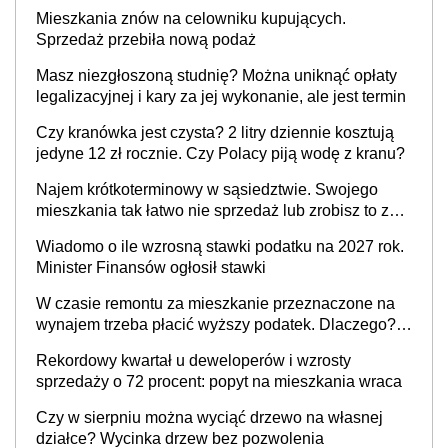
Mieszkania znów na celowniku kupujących.
Sprzedaż przebiła nową podaż
Masz niezgłoszoną studnię? Można uniknąć opłaty
legalizacyjnej i kary za jej wykonanie, ale jest termin
Czy kranówka jest czysta? 2 litry dziennie kosztują
jedyne 12 zł rocznie. Czy Polacy piją wodę z kranu?
Najem krótkoterminowy w sąsiedztwie. Swojego
mieszkania tak łatwo nie sprzedaż lub zrobisz to ze
stratą
Wiadomo o ile wzrosną stawki podatku na 2027 rok.
Minister Finansów ogłosił stawki
W czasie remontu za mieszkanie przeznaczone na
wynajem trzeba płacić wyższy podatek. Dlaczego?
Bo nikt nie realizuje w nim potrzeb mieszkaniowych
Rekordowy kwartał u deweloperów i wzrosty
sprzedaży o 72 procent: popyt na mieszkania wraca
Czy w sierpniu można wyciąć drzewo na własnej
działce? Wycinka drzew bez pozwolenia