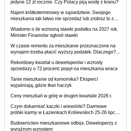
jedyne 12 zł rocznie. Czy Polacy piją wodę z kranu?
Najem krótkoterminowy w sąsiedztwie. Swojego
mieszkania tak łatwo nie sprzedaż lub zrobisz to ze
stratą
Wiadomo o ile wzrosną stawki podatku na 2027 rok.
Minister Finansów ogłosił stawki
W czasie remontu za mieszkanie przeznaczone na
wynajem trzeba płacić wyższy podatek. Dlaczego?
Bo nikt nie realizuje w nim potrzeb mieszkaniowych
Rekordowy kwartał u deweloperów i wzrosty
sprzedaży o 72 procent: popyt na mieszkania wraca
Tanie mieszkanie od komornika? Eksperci
wyjaśniają, gdzie tkwi haczyk
Ceny mieszkań w górę w drugim kwartale 2026 r.
Czym dokarmiać kaczki i wiewiórki? Darmowe
próbki karmy w Łazienkach Królewskich 25-26 lipca
2026 r. [Akcja edukacyjna]
Budownictwo mieszkaniowe odbija. Deweloperzy z
wyraźnym wzrostem