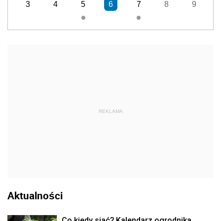
3
4
5
6
7
8
9
REKLAMA
Aktualności
Co kiedy siać? Kalendarz ogrodnika