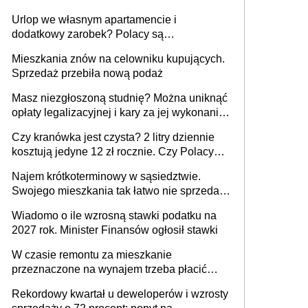
Urlop we własnym apartamencie i
dodatkowy zarobek? Polacy są
zainteresowani
Mieszkania znów na celowniku kupujących.
Sprzedaż przebiła nową podaż
Masz niezgłoszoną studnię? Można uniknąć
opłaty legalizacyjnej i kary za jej wykonanie,
ale jest termin
Czy kranówka jest czysta? 2 litry dziennie
kosztują jedyne 12 zł rocznie. Czy Polacy
piją wodę z kranu?
Najem krótkoterminowy w sąsiedztwie.
Swojego mieszkania tak łatwo nie sprzedaż
lub zrobisz to ze stratą
Wiadomo o ile wzrosną stawki podatku na
2027 rok. Minister Finansów ogłosił stawki
W czasie remontu za mieszkanie
przeznaczone na wynajem trzeba płacić
wyższy podatek. Dlaczego? Bo nikt nie
Rekordowy kwartał u deweloperów i wzrosty
realizuje w nim potrzeb mieszkaniowych