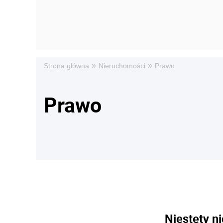
»
»
Strona główna
Nieruchomości
Prawo
Prawo
Niestety ni