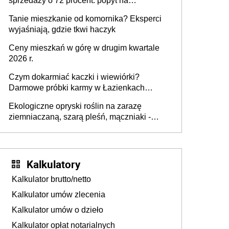
sprzedaży o 72 procent: popyt na
mieszkania wraca
Tanie mieszkanie od komornika? Eksperci
wyjaśniają, gdzie tkwi haczyk
Ceny mieszkań w górę w drugim kwartale
2026 r.
Czym dokarmiać kaczki i wiewiórki?
Darmowe próbki karmy w Łazienkach
Królewskich 25-26 lipca 2026 r. [Akcja
Ekologiczne opryski roślin na zarazę
edukacyjna]
ziemniaczaną, szarą pleśń, mączniaki -
gnojówki, wywary, wyciągi. Jak rozpoznać i
zwalczać choroby grzybowe roślin?
Kalkulatory
Kalkulator brutto/netto
Kalkulator umów zlecenia
Kalkulator umów o dzieło
Kalkulator opłat notarialnych