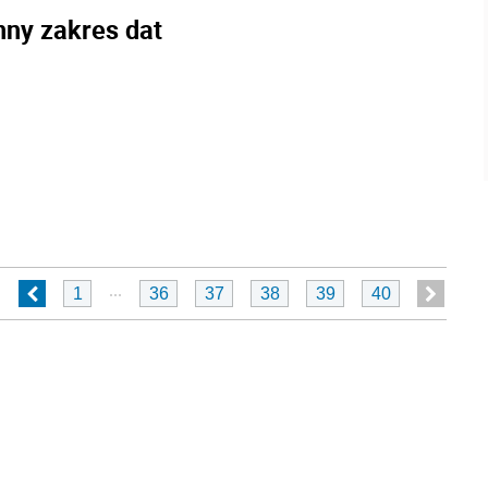
nny zakres dat
...
1
36
37
38
39
40