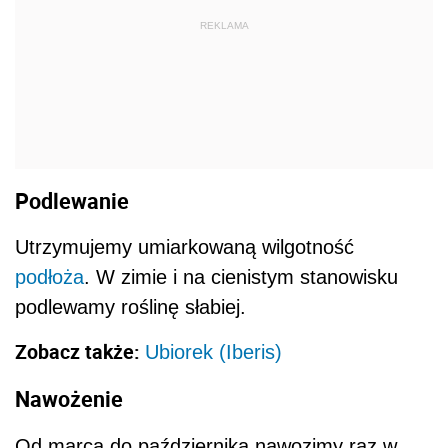
REKLAMA
Podlewanie
Utrzymujemy umiarkowaną wilgotność
podłoża
. W zimie i na cienistym stanowisku
podlewamy roślinę słabiej.
Zobacz także:
Ubiorek (Iberis)
Nawożenie
Od marca do października nawozimy raz w