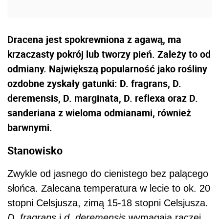
Dracena jest spokrewniona z agawą, ma
krzaczasty pokrój lub tworzy pień. Zależy to od
odmiany. Największą popularność jako rośliny
ozdobne zyskały gatunki: D. fragrans, D.
deremensis, D. marginata, D. reflexa oraz D.
sanderiana z wieloma odmianami, również
barwnymi.
Stanowisko
Zwykle od jasnego do cienistego bez palącego
słońca. Zalecana temperatura w lecie to ok. 20
stopni Celsjusza, zimą 15-18 stopni Celsjusza.
D. fragrans
i
d. deremensis
wymagają raczej