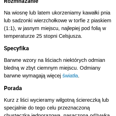
Rozmnażanie
Na wiosnę lub latem ukorzeniamy kawałki pnia
lub sadzonki wierzchołkowe w torfie z piaskiem
(1:1), w jasnym miejscu, najlepiej pod folią w
temperaturze 25 stopni Celsjusza.
Specyfika
Barwne wzory na liściach niektórych odmian
bledną w zbyt ciemnym miejscu. Odmiany
barwne wymagają więcej
światła
.
Porada
Kurz z liści wycieramy wilgotną ściereczką lub
specjalnie do tego celu przeznaczoną
chusteczką jednorazową, nasączoną odżywką,