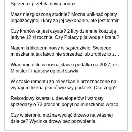
Sprzedaż przebiła nową podaż
Masz niezgłoszoną studnię? Można uniknąć opłaty
legalizacyjnej i kary za jej wykonanie, ale jest termin
Czy kranówka jest czysta? 2 litry dziennie kosztują
jedyne 12 zł rocznie. Czy Polacy piją wodę z kranu?
Najem krótkoterminowy w sąsiedztwie. Swojego
mieszkania tak łatwo nie sprzedaż lub zrobisz to ze
stratą
Wiadomo o ile wzrosną stawki podatku na 2027 rok.
Minister Finansów ogłosił stawki
W czasie remontu za mieszkanie przeznaczone na
wynajem trzeba płacić wyższy podatek. Dlaczego?
Bo nikt nie realizuje w nim potrzeb mieszkaniowych
Rekordowy kwartał u deweloperów i wzrosty
sprzedaży o 72 procent: popyt na mieszkania wraca
Czy w sierpniu można wyciąć drzewo na własnej
działce? Wycinka drzew bez pozwolenia