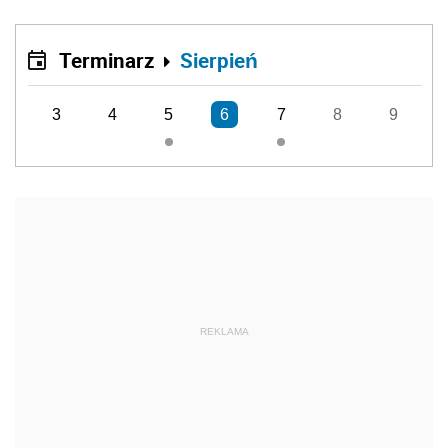
Terminarz
Sierpień
3
4
5
6
7
8
9
REKLAMA