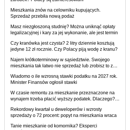
Mieszkania znów na celowniku kupujących.
Sprzedaż przebiła nową podaż
Masz niezgłoszoną studnię? Można uniknąć opłaty
legalizacyjnej i kary za jej wykonanie, ale jest termin
Czy kranówka jest czysta? 2 litry dziennie kosztują
jedyne 12 zł rocznie. Czy Polacy piją wodę z kranu?
Najem krótkoterminowy w sąsiedztwie. Swojego
mieszkania tak łatwo nie sprzedaż lub zrobisz to ze
stratą
Wiadomo o ile wzrosną stawki podatku na 2027 rok.
Minister Finansów ogłosił stawki
W czasie remontu za mieszkanie przeznaczone na
wynajem trzeba płacić wyższy podatek. Dlaczego?
Bo nikt nie realizuje w nim potrzeb mieszkaniowych
Rekordowy kwartał u deweloperów i wzrosty
sprzedaży o 72 procent: popyt na mieszkania wraca
Tanie mieszkanie od komornika? Eksperci