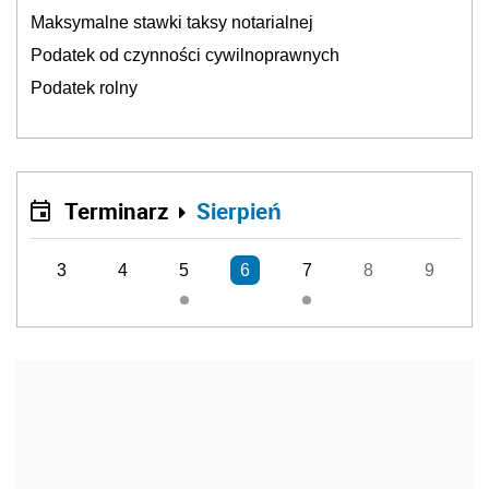
Maksymalne stawki taksy notarialnej
Podatek od czynności cywilnoprawnych
Podatek rolny
Terminarz
Sierpień
3
4
5
6
7
8
9