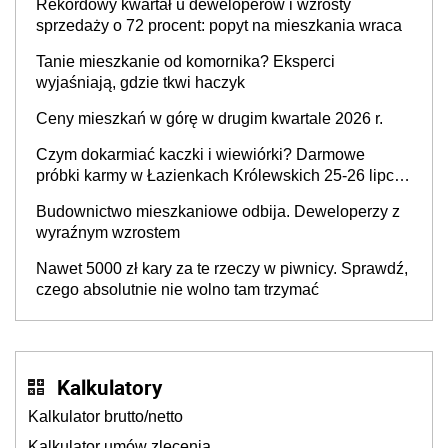
Rekordowy kwartał u deweloperów i wzrosty
sprzedaży o 72 procent: popyt na mieszkania wraca
Tanie mieszkanie od komornika? Eksperci
wyjaśniają, gdzie tkwi haczyk
Ceny mieszkań w górę w drugim kwartale 2026 r.
Czym dokarmiać kaczki i wiewiórki? Darmowe
próbki karmy w Łazienkach Królewskich 25-26 lipca
2026 r. [Akcja edukacyjna]
Budownictwo mieszkaniowe odbija. Deweloperzy z
wyraźnym wzrostem
Nawet 5000 zł kary za te rzeczy w piwnicy. Sprawdź,
czego absolutnie nie wolno tam trzymać
Kalkulatory
Kalkulator brutto/netto
Kalkulator umów zlecenia